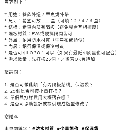
需求如下：
* 用途：餐飲外送 / 章魚燒外帶
* 尺寸：希望可放 ___ 盒（可填：2 / 4 / 6 盒）
* 結構：希望內部有隔板（避免餐盒互相擠壓）
* 隔板材質：EVA或硬挺隔間皆可
* 外層：耐用防水材質（牛津布或類似）
* 內層：鋁箔保溫或保冷材質
* 是否可印LOGO：可以（如果有最低印刷量也可配合）
* 需求數量：先打樣25個，之後若OK會追加
想請問：
1. 是否可做此類「有內隔板結構」保溫袋？
2. 25個是否可接小量打樣？
3. 單價與打樣費用大概落在哪？
4. 是否可協助設計或提供現成版型修改？
謝謝🙏
本單關鍵字：
#防水材質
#少量製作
#保溫袋