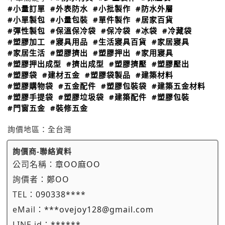
#小量訂單
#外表防水
#小批製作
#防水外層
#小單製包
#小量包裝
#單件製作
#居家百貨
#彈性製包
#保溫保冷袋
#保冷袋
#冰袋
#冷藏袋
#塑膠加工
#寢具用品
#生活寢具百貨
#家居寢具
#家居生活
#塑膠擠出
#塑膠押出
#家用寢具
#塑膠押出成型
#擠出成型
#塑膠擠壓
#塑膠壓出
#塑膠袋
#建材五金
#塑膠袋製品
#建築材料
#塑膠購物袋
#五金配件
#塑膠包裝袋
#建築五金材料
#塑膠手提袋
#塑膠垃圾袋
#建築配件
#塑膠包裝
#門窗五金
#裝修五金
詢價地區：
全台灣
詢價商-聯絡資料
公司名稱：
章OO麻OO
詢價者：
鄭OO
TEL：
090338****
eMail：
***ovejoy128@gmail.com
LINE id：
******