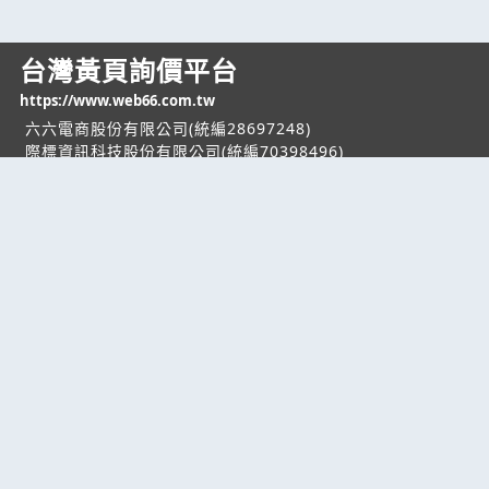
台灣黃頁詢價平台
https://www.web66.com.tw
六六電商股份有限公司(統編28697248)
際標資訊科技股份有限公司(統編70398496)
熱門服務
企業服務
幫助
找服務
付費服務
客服中心
找產品
加入我們
服務條款/隱私權
政策
產業資訊
管理中心
要報價
要詢價
聯名網站