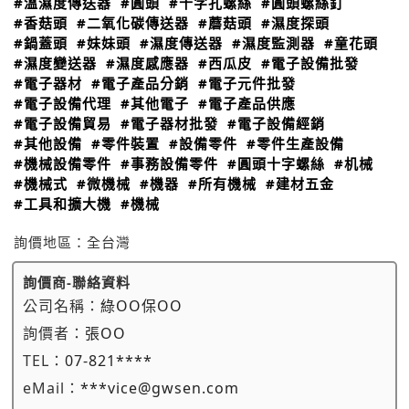
#溫濕度傳送器
#圓頭
#十字孔螺絲
#圓頭螺絲釘
#香菇頭
#二氧化碳傳送器
#蘑菇頭
#濕度探頭
#鍋蓋頭
#妹妹頭
#濕度傳送器
#濕度監測器
#童花頭
#濕度變送器
#濕度感應器
#西瓜皮
#電子設備批發
#電子器材
#電子產品分銷
#電子元件批發
#電子設備代理
#其他電子
#電子產品供應
#電子設備貿易
#電子器材批發
#電子設備經銷
#其他設備
#零件裝置
#設備零件
#零件生產設備
#機械設備零件
#事務設備零件
#圓頭十字螺絲
#机械
#機械式
#微機械
#機器
#所有機械
#建材五金
#工具和擴大機
#機械
詢價地區：
全台灣
詢價商-聯絡資料
公司名稱：
綠OO保OO
詢價者：
張OO
TEL：
07-821****
eMail：
***vice@gwsen.com