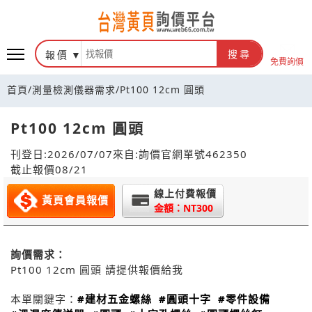
報價
搜尋
免費詢價
首頁
/
測量檢測儀器需求
/
Pt100 12cm 圓頭
Pt100 12cm 圓頭
刊登日:2026/07/07
來自:詢價官網
單號462350
截止報價08/21
線上付費報價
黃頁會員報價
金額：NT300
詢價需求：
Pt100 12cm 圓頭 請提供報價給我
本單關鍵字：
#建材五金螺絲
#圓頭十字
#零件設備