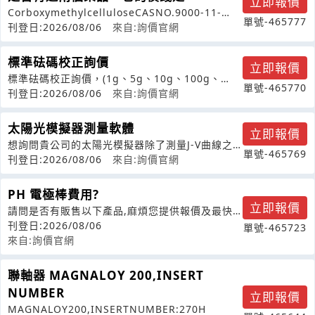
立即報價
CorboxymethylcelluloseCASNO.9000-11-
單號-465777
7NH4
刊登日:2026/08/06
來自:詢價官網
標準砝碼校正詢價
立即報價
標準砝碼校正詢價，(1g、5g、10g、100g、
單號-465770
200g)，需有TAFlogo
刊登日:2026/08/06
來自:詢價官網
太陽光模擬器測量軟體
立即報價
想詢問貴公司的太陽光模擬器除了測量J-V曲線之
單號-465769
外有沒有可以測量Maxpowerp
刊登日:2026/08/06
來自:詢價官網
PH 電極棒費用?
立即報價
請問是否有販售以下產品,麻煩您提供報價及最快
交期謝謝您!PH電極棒HF405-6
刊登日:2026/08/06
單號-465723
來自:詢價官網
聯軸器 MAGNALOY 200,INSERT
NUMBER
立即報價
MAGNALOY200,INSERTNUMBER:270H