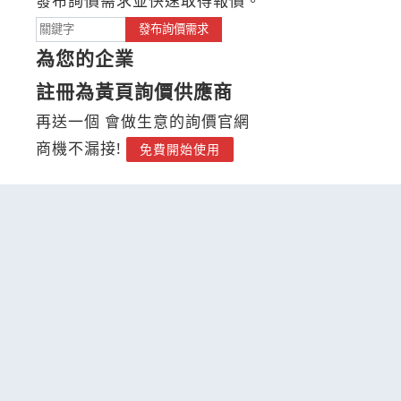
發布詢價需求並快速取得報價。
發布詢價需求
為您的企業
註冊為黃頁詢價供應商
再送一個 會做生意的詢價官網
商機不漏接!
免費開始使用