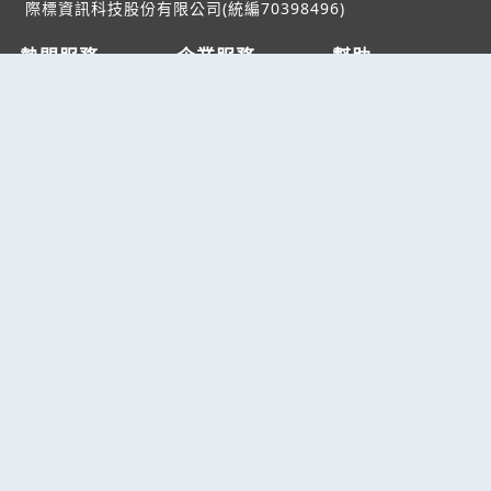
際標資訊科技股份有限公司(統編70398496)
熱門服務
企業服務
幫助
找服務
付費服務
客服中心
找產品
加入我們
服務條款/隱私權
政策
產業資訊
管理中心
要報價
要詢價
聯名網站
六六工商服務網
六六工商詢價服務網
JB產品網
六六黃頁
台灣黃頁｜求報價
B2BKO
BNI夥伴引薦網