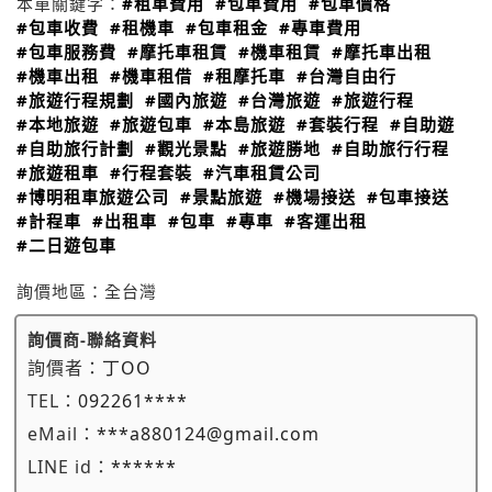
本單關鍵字：
#租車費用
#包車費用
#包車價格
#包車收費
#租機車
#包車租金
#專車費用
#包車服務費
#摩托車租賃
#機車租賃
#摩托車出租
#機車出租
#機車租借
#租摩托車
#台灣自由行
#旅遊行程規劃
#國內旅遊
#台灣旅遊
#旅遊行程
#本地旅遊
#旅遊包車
#本島旅遊
#套裝行程
#自助遊
#自助旅行計劃
#觀光景點
#旅遊勝地
#自助旅行行程
#旅遊租車
#行程套裝
#汽車租賃公司
#博明租車旅遊公司
#景點旅遊
#機場接送
#包車接送
#計程車
#出租車
#包車
#專車
#客運出租
#二日遊包車
詢價地區：
全台灣
詢價商-聯絡資料
詢價者：
丁OO
TEL：
092261****
eMail：
***a880124@gmail.com
LINE id：
******