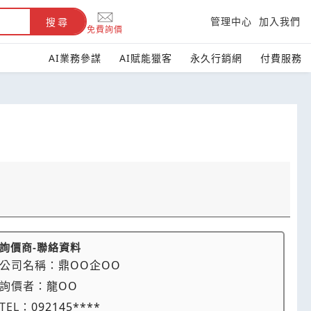
管理中心
加入我們
搜尋
免費詢價
AI業務參謀
AI賦能獵客
永久行銷網
付費服務
詢價商-聯絡資料
公司名稱：
鼎OO企OO
詢價者：
龍OO
TEL：
092145****