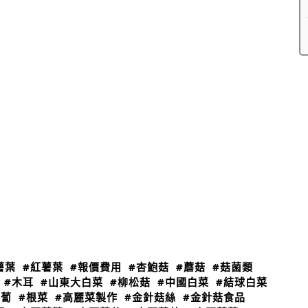
薯葉
#紅薯葉
#報價費用
#杏鮑菇
#蘑菇
#菇菌類
#木耳
#山東大白菜
#柳松菇
#中國白菜
#結球白菜
蘿蔔
#根菜
#高麗菜製作
#金針菇絲
#金針菇食品