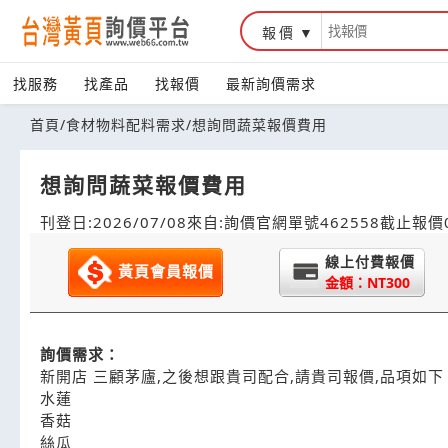
報價
找服務
找產品
找報價
最新詢價需求
首頁
/
食材物料配料需求
/
想詢問蔬菜報價費用
想詢問蔬菜報價費用
刊登日:2026/07/08
來自:詢價官網
單號462558
截止報價0
線上付費報價
黃頁會員報價
金額：NT300
詢價需求：
新開店 三顧茅廬,之後想跟貴司配合,請貴司報價,品項如下
水蓮
香菇
絲瓜