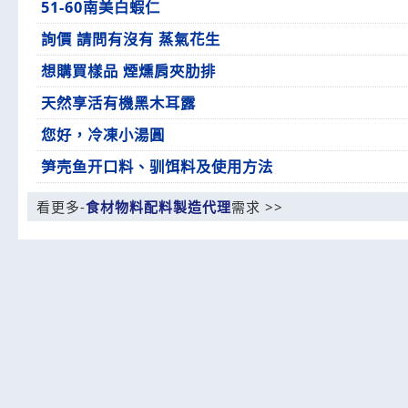
51-60南美白蝦仁
詢價 請問有沒有 蒸氣花生
想購買樣品 煙燻肩夾肋排
天然享活有機黑木耳露
您好，冷凍小湯圓
笋壳鱼开口料、驯饵料及使用方法
看更多-
食材物料配料製造代理
需求 >>