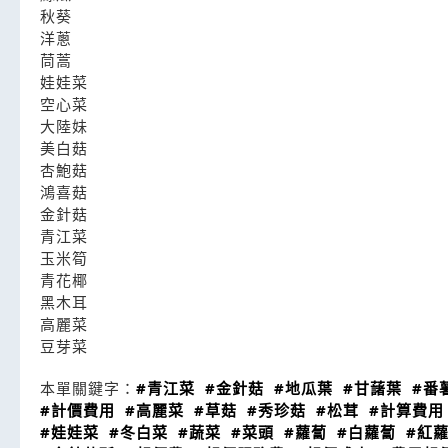
秋葵
洋蔥
茼蒿
娃娃菜
空心菜
大陸妹
美白菇
杏鮑菇
鴻喜菇
金針菇
青江菜
玉米筍
青花椰
黑木耳
高麗菜
豆芽菜
本單關鍵字：
#青江菜
#金針菇
#地瓜葉
#甘藷葉
#番
#計價費用
#高麗菜
#草菇
#秀珍菇
#松茸
#計算費用
#娃娃菜
#冬白菜
#蔬菜
#菜頭
#蘿蔔
#白蘿蔔
#紅