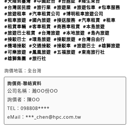
#大陸到臺灣
#中國赴台
#台胞証
#陸生來台
#台灣居民證
#旅行業
#旅遊業
#旅遊包車
#包車服務
#旅遊租車
#汽車租賃公司
#博明租車旅遊公司
#租車旅遊
#國內旅遊
#接送服務
#汽車租賃
#租車
#租賃車輛
#客車租賃
#商務車租賃
#本島旅遊
#旅遊巴士租賃
#台灣旅遊
#本地旅遊
#島內旅遊
#接駁巴士
#環島旅遊
#接駁旅遊
#台灣自由行
#機場接駁
#交通接駁
#接駁車
#旅遊巴士
#雄獅旅遊
#可樂旅遊
#鳳凰旅遊
#五福旅遊
#東南旅行社
#雄獅集團
#旅行社
詢價地區：
全台灣
詢價商-聯絡資料
公司名稱：
瀚OO份OO
詢價者：
陳OO
TEL：
098808****
eMail：
***_chen@hpc.com.tw