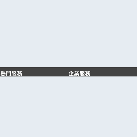
熱門服務
企業服務
找服務
付費服務
找產品
加入我們
產業資訊
管理中心
要報價
要詢價