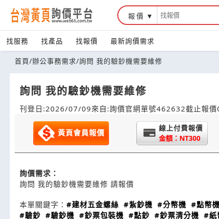
報價
找服務
找產品
找報價
最新詢價需求
首頁
/
辦公事務需求
/
詢問 我的驗鈔機需要維修
詢問 我的驗鈔機需要維修
刊登日:2026/07/09
來自:詢價官網
單號462632
截止報價0
線上付費報價
黃頁會員報價
金額：NT300
詢價需求：
詢問 我的驗鈔機需要維修 請報價
本單關鍵字：
#建材五金螺絲
#紮鈔機
#分幣機
#點幣
#驗鈔
#驗鈔機
#鈔票包裝機
#點鈔
#鈔票清分機
#紙