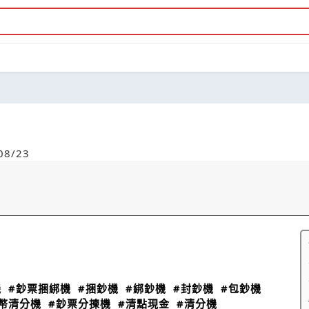
8/23
機
#鈔票捆綁機
#捆鈔機
#綁鈔機
#封鈔機
#包鈔機
幣清分機
#鈔票分揀機
#清點現金
#清分機