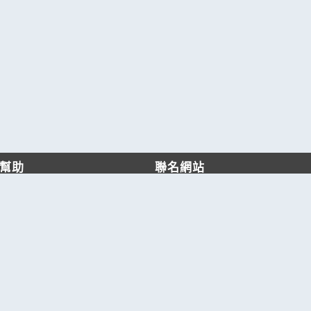
幫助
聯名網站
客服中心
六六工商服務網
服務條款/隱私權政策
六六工商詢價服務網
JB產品網
六六黃頁
台灣黃頁｜求報價