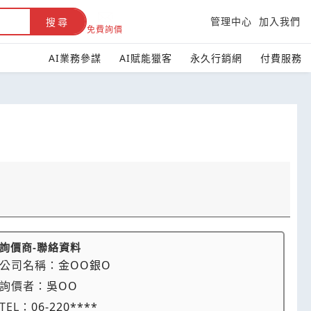
管理中心
加入我們
搜尋
免費詢價
AI業務參謀
AI賦能獵客
永久行銷網
付費服務
詢價商-聯絡資料
公司名稱：
金OO銀O
詢價者：
吳OO
TEL：
06-220****