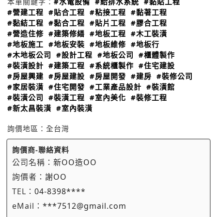
本單關鍵字：
#水電設備
#給排水系統
#黏貼工程
#營建工程
#貼合工程
#粘接工程
#黏著工程
#黏結工程
#黏合工程
#貼片工程
#膠合工程
#營造住修
#建築修繕
#地板工程
#木工裝潢
#地板施工
#地板安裝
#地板維修
#地板行
#木地板公司
#設計工程
#地板公司
#櫃體製作
#裝潢設計
#建築工程
#系統櫃製作
#住宅建設
#房屋興建
#房屋建設
#房屋開發
#建房
#裝修公司
#家居裝潢
#住宅開發
#工業產品設計
#裝潢館
#裝潢公司
#裝潢工程
#室內美化
#裝修工程
#新太昌裝潢
#室內裝潢
詢價地區：
全台灣
詢價商-聯絡資料
公司名稱：
新OO造OO
詢價者：
謝OO
TEL：
04-8398****
eMail：
***7512@gmail.com