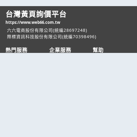
台灣黃頁詢價平台
https://www.web66.com.tw
六六電商股份有限公司(統編28697248)
際標資訊科技股份有限公司(統編70398496)
熱門服務
企業服務
幫助
找服務
付費服務
客服中心
找產品
加入我們
服務條款/隱私權
政策
產業資訊
管理中心
要報價
要詢價
聯名網站
六六工商服務網
六六工商詢價服務網