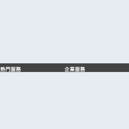
熱門服務
企業服務
找服務
付費服務
找產品
加入我們
產業資訊
管理中心
要報價
要詢價