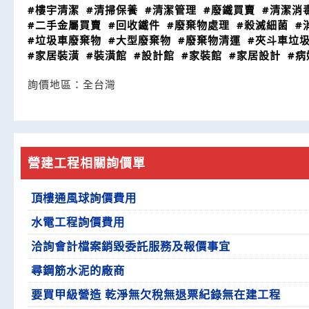
#樓宇清潔
#清掃保養
#清潔管理
#廢鐵買賣
#清潔消
#二手金屬買賣
#回收鐵件
#廢棄物處理
#殺滅細菌
#
#垃圾車廢棄物
#大型廢棄物
#廢棄物清運
#夾斗車垃
#家居裝潢
#裝潢館
#設計館
#家裝館
#家居設計
#病
詢價地區：
全台灣
營建工程相關詢價單
頂樓通風球詢價費用
水電工程詢價費用
洽詢會計檔案銷毀委託服務及報價事宜
尋鋼筋水泥的廠商
要買甲級營造 乾淨無欠稅無退票紀錄無在建工程