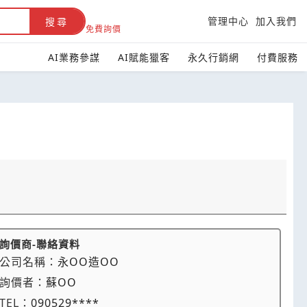
管理中心
加入我們
搜尋
免費詢價
AI業務參謀
AI賦能獵客
永久行銷網
付費服務
詢價商-聯絡資料
公司名稱：
永OO造OO
詢價者：
蘇OO
TEL：
090529****