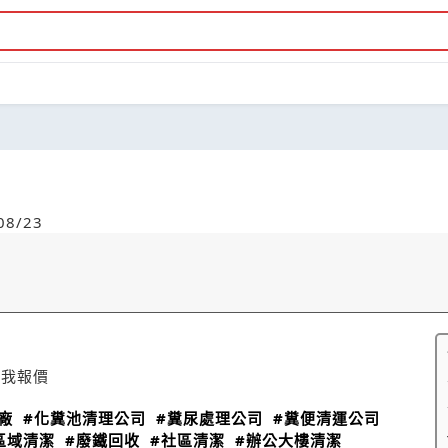
8/23
給我報價
廠
#化糞池清理公司
#糞尿處理公司
#糞便清運公司
區域清潔
#廢鐵回收
#社區清潔
#辦公大樓清潔