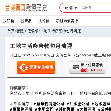
報價
找服務
找產品
找報價
最新詢價需求
首頁
/
營建工程需求
/
工地生活廢棄物包月清運
工地生活廢棄物包月清運
刊登日:2026/07/09
來自:詢價官網
單號462643
截止報價0
線上付費報價
黃頁會員報價
金額：NT300
詢價需求：
台北市工地 工務所的生活廢棄物清運.一個月4桶的量.請
本單關鍵字：
#廢棄物清運公司
#抽水肥公司
#污水處理
#建築物清潔
#水肥公司
#其他機電
#大樓清潔
#公共