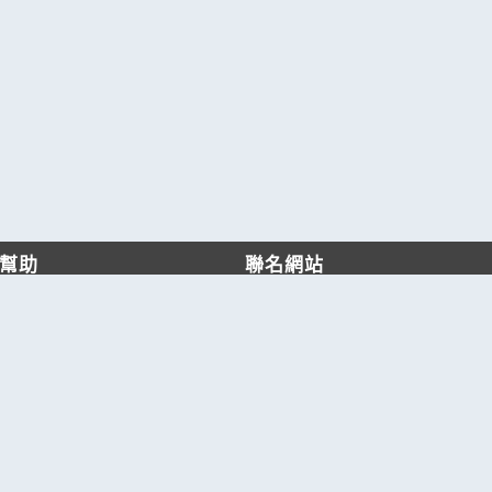
幫助
聯名網站
客服中心
六六工商服務網
服務條款/隱私權政策
六六工商詢價服務網
JB產品網
六六黃頁
台灣黃頁｜求報價