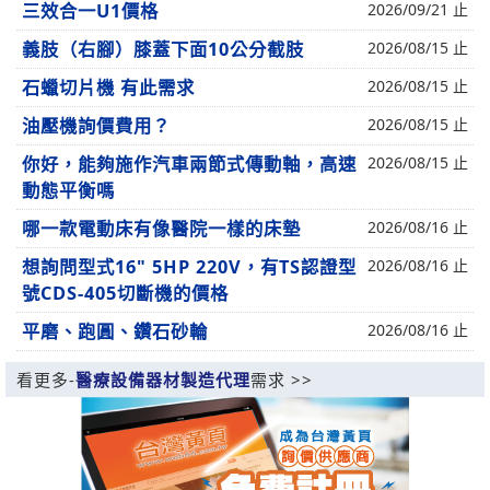
三效合一U1價格
2026/09/21 止
義肢（右腳）膝蓋下面10公分截肢
2026/08/15 止
石蠟切片機 有此需求
2026/08/15 止
油壓機詢價費用？
2026/08/15 止
你好，能夠施作汽車兩節式傳動軸，高速
2026/08/15 止
動態平衡嗎
哪一款電動床有像醫院一樣的床墊
2026/08/16 止
想詢問型式16" 5HP 220V，有TS認證型
2026/08/16 止
號CDS-405切斷機的價格
平磨、跑圓、鑽石砂輪
2026/08/16 止
看更多-
醫療設備器材製造代理
需求 >>