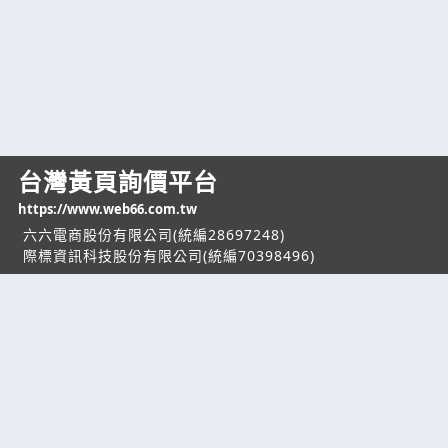
台灣黃頁詢價平台
https://www.web66.com.tw
六六電商股份有限公司(統編28697248)
際標資訊科技股份有限公司(統編70398496)
熱門服務
企業服務
幫助
找服務
付費服務
客服中心
找產品
加入我們
服務條款/隱私權
政策
產業資訊
管理中心
要報價