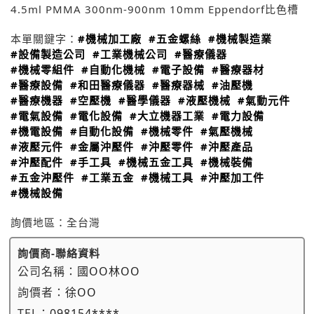
4.5ml PMMA 300nm-900nm 10mm Eppendorf比色槽
本單關鍵字：
#機械加工廠
#五金螺絲
#機械製造業
#設備製造公司
#工業機械公司
#醫療儀器
#機械零組件
#自動化機械
#電子設備
#醫療器材
#醫療設備
#和田醫療儀器
#醫療器械
#油壓機
#醫療機器
#空壓機
#醫學儀器
#液壓機械
#氣動元件
#電氣設備
#電化設備
#大立機器工業
#電力設備
#機電設備
#自動化設備
#機械零件
#氣壓機械
#液壓元件
#金屬沖壓件
#沖壓零件
#沖壓產品
#沖壓配件
#手工具
#機械五金工具
#機械裝備
#五金沖壓件
#工業五金
#機械工具
#沖壓加工件
#機械設備
詢價地區：
全台灣
詢價商-聯絡資料
公司名稱：
國OO林OO
詢價者：
徐OO
TEL：
098154****