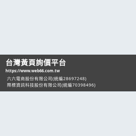
台灣黃頁詢價平台
https://www.web66.com.tw
六六電商股份有限公司(統編28697248)
際標資訊科技股份有限公司(統編70398496)
熱門服務
企業服務
幫助
找服務
付費服務
客服中心
找產品
加入我們
服務條款/隱私權
政策
產業資訊
管理中心