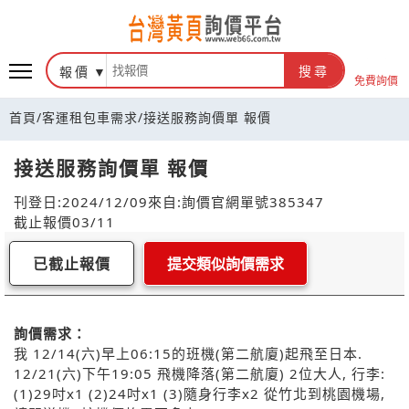
報價
搜尋
免費詢價
首頁
/
客運租包車需求
/
接送服務詢價單 報價
接送服務詢價單 報價
刊登日:2024/12/09
來自:詢價官網
單號385347
截止報價03/11
已截止報價
提交類似詢價需求
詢價需求：
我 12/14(六)早上06:15的班機(第二航廈)起飛至日本.
12/21(六)下午19:05 飛機降落(第二航廈) 2位大人, 行李:
(1)29吋x1 (2)24吋x1 (3)隨身行李x2 從竹北到桃園機場,