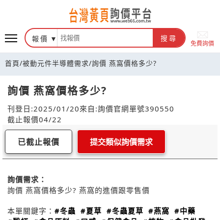
報價
搜尋
免費詢價
首頁
/
被動元件半導體需求
/
詢價 燕窩價格多少?
詢價 燕窩價格多少?
刊登日:2025/01/20
來自:詢價官網
單號390550
截止報價04/22
已截止報價
提交類似詢價需求
詢價需求：
詢價 燕窩價格多少? 燕窩的進價跟零售價
本單關鍵字：
#冬蟲
#夏草
#冬蟲夏草
#燕窩
#中藥