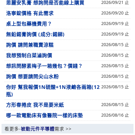
思麗安乳膏 想詢問是否能線上購買
2026/09/21 止
洛寧錠價格 有此需求
2026/09/20 止
桌上型包藥機費用？
2026/09/19 止
無鉛錫膏詢價 (成分:錫銻)
2026/09/19 止
詢價 請問兼職賣涼糕
2026/08/15 止
我想預制白菜滷詢價
2026/08/15 止
想訊問酵素梅子一箱幾包？價錢？
2026/08/15 止
詢價 想要請問尖山水粉
2026/08/15 止
你好 幫我報價1N硫酸+1N液鹼各兩箱(12
2026/08/15 止
瓶)
方形春捲皮 我不是要米紙
2026/08/15 止
哪一款電動床有像醫院一樣的床墊
2026/08/16 止
看更多-
被動元件半導體
需求 >>