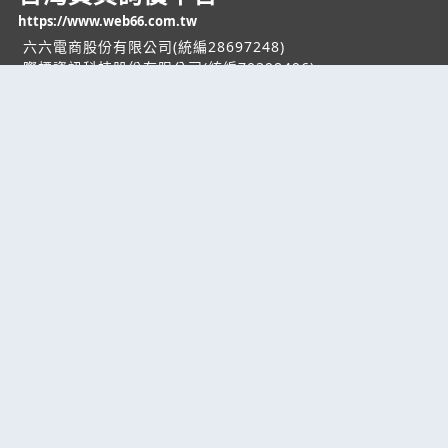
https://www.web66.com.tw
六六電商股份有限公司(統編28697248)
際標資訊科技股份有限公司(統編70398496)
熱門服務
企業服務
幫助
找服務
付費服務
客服中心
找產品
加入我們
服務條款/隱私權
政策
產業資訊
管理中心
要報價
要詢價
聯名網站
六六工商服務網
六六工商詢價服務網
JB產品網
六六黃頁