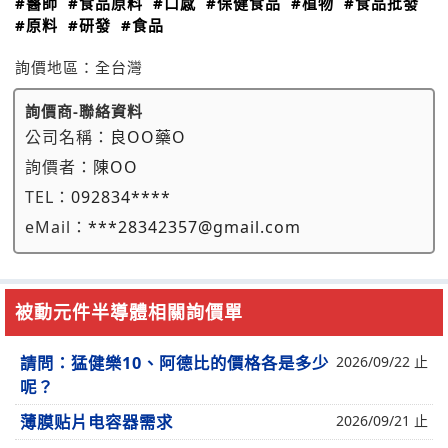
#醫師
#食品原料
#口感
#保健食品
#植物
#食品批發
#原料
#研發
#食品
詢價地區：
全台灣
詢價商-聯絡資料
公司名稱：
良OO藥O
詢價者：
陳OO
TEL：
092834****
eMail：
***28342357@gmail.com
被動元件半導體相關詢價單
請問：猛健樂10、阿德比的價格各是多少
2026/09/22 止
呢？
薄膜贴片电容器需求
2026/09/21 止