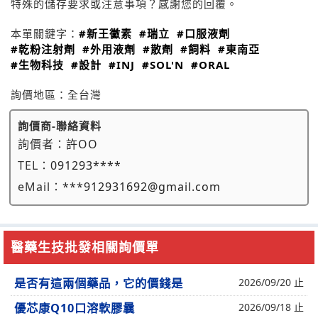
特殊的儲存要求或注意事項？感謝您的回覆。
本單關鍵字：
#新王黴素
#瑞立
#口服液劑
#乾粉注射劑
#外用液劑
#散劑
#飼料
#東南亞
#生物科技
#設計
#INJ
#SOL'N
#ORAL
詢價地區：
全台灣
詢價商-聯絡資料
詢價者：
許OO
TEL：
091293****
eMail：
***912931692@gmail.com
醫藥生技批發相關詢價單
是否有這兩個藥品，它的價錢是
2026/09/20 止
優芯康Q10口溶軟膠曩
2026/09/18 止