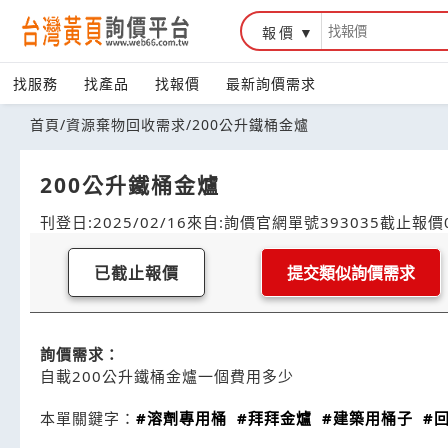
報價
找服務
找產品
找報價
最新詢價需求
首頁
/
資源棄物回收需求
/
200公升鐵桶金爐
200公升鐵桶金爐
刊登日:2025/02/16
來自:詢價官網
單號393035
截止報價0
已截止報價
提交類似詢價需求
詢價需求：
自載200公升鐵桶金爐一個費用多少
本單關鍵字：
#溶劑專用桶
#拜拜金爐
#建築用桶子
#