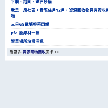
平磨、跑圓、鑽石砂輪
我是一般社區，實際住戶12戶，資源回收物另有資收廠
噸
三星G8電腦螢幕閃爍
pfa 廢線材一批
營業場所垃圾清運
看更多-
資源棄物回收
需求 >>