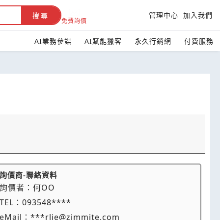
管理中心
加入我們
搜尋
免費詢價
AI業務參謀
AI賦能獵客
永久行銷網
付費服務
詢價商-聯絡資料
詢價者：
何OO
TEL：
093548****
eMail：
***rlie@zimmite.com