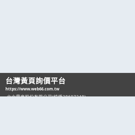
台灣黃頁詢價平台
https://www.web66.com.tw
六六電商股份有限公司(統編28697248)
際標資訊科技股份有限公司(統編70398496)
熱門服務
企業服務
幫助
找服務
付費服務
客服中心