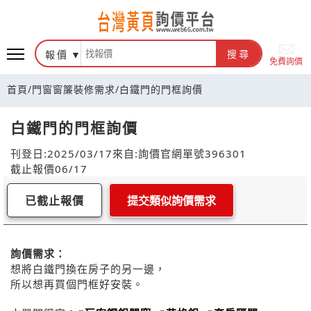
報價
搜尋
免費詢價
首頁
/
門窗窗簾裝修需求
/
白鐵門的門框詢價
白鐵門的門框詢價
刊登日:2025/03/17
來自:詢價官網
單號396301
截止報價06/17
已截止報價
提交類似詢價需求
詢價需求：
想將白鐵門換在房子的另一邊，
所以想再買個門框好安裝。