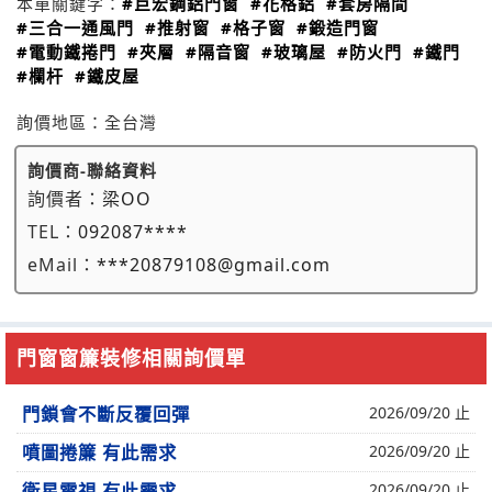
本單關鍵字：
#巨宏鋼鋁門窗
#花格鋁
#套房隔間
#三合一通風門
#推射窗
#格子窗
#鍛造門窗
#電動鐵捲門
#夾層
#隔音窗
#玻璃屋
#防火門
#鐵門
#欄杆
#鐵皮屋
詢價地區：
全台灣
詢價商-聯絡資料
詢價者：
梁OO
TEL：
092087****
eMail：
***20879108@gmail.com
門窗窗簾裝修相關詢價單
門鎖會不斷反覆回彈
2026/09/20 止
噴圖捲簾 有此需求
2026/09/20 止
衛星電視 有此需求
2026/09/20 止