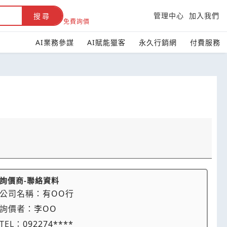
管理中心
加入我們
搜尋
免費詢價
AI業務參謀
AI賦能獵客
永久行銷網
付費服務
詢價商-聯絡資料
公司名稱：
有OO行
詢價者：
李OO
TEL：
092274****