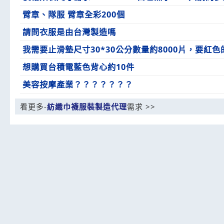
臂章、隊服 臂章全彩200個
請問衣服是由台灣製造嗎
我需要止滑墊尺寸30*30公分數量約8000片，要紅
想購買台積電藍色背心約10件
美容按摩產業？？？？？？？
看更多-
紡織巾襪服裝製造代理
需求 >>