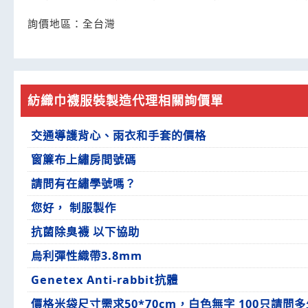
詢價地區：
全台灣
紡織巾襪服裝製造代理相關詢價單
交通導護背心、雨衣和手套的價格
窗簾布上繡房間號碼
請問有在繡學號嗎？
您好， 制服製作
抗菌除臭襪 以下協助
烏利彈性織帶3.8mm
Genetex Anti-rabbit抗體
價格米袋尺寸需求50*70cm，白色無字 100只請問多