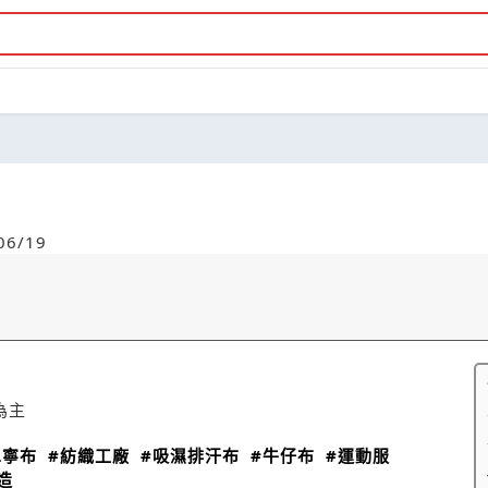
6/19
為主
單寧布
#紡織工廠
#吸濕排汗布
#牛仔布
#運動服
造