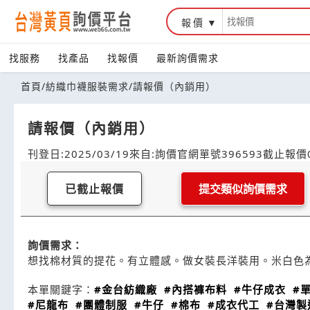
報價
找服務
找產品
找報價
最新詢價需求
首頁
/
紡織巾襪服裝需求
/
請報價（內銷用）
請報價（內銷用）
刊登日:2025/03/19
來自:詢價官網
單號396593
截止報價0
已截止報價
提交類似詢價需求
詢價需求：
想找棉材質的提花。有立體感。做女裝長洋裝用。米白色
本單關鍵字：
#金台紡織廠
#內搭褲布料
#牛仔成衣
#
#尼龍布
#團體制服
#牛仔
#棉布
#成衣代工
#台灣製