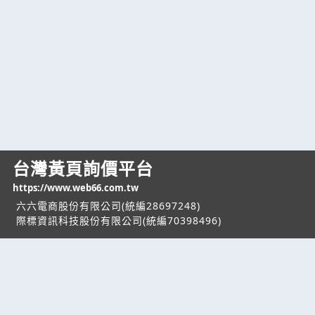
台灣黃頁詢價平台
https://www.web66.com.tw
六六電商股份有限公司(統編28697248)
際標資訊科技股份有限公司(統編70398496)
熱門服務
企業服務
幫助
找服務
付費服務
客服中心
找產品
加入我們
服務條款/隱私權