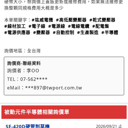
硬幣大小，想詢價上蓋鈑更新或維修費用，如果無法維修更
換整顆同規格費用大概是多少
本單關鍵字：
#竑威電機
#高低壓變壓器
#乾式變壓器
#線材加工
#電子線
#電源線
#電線電纜
#配電盤
#電源供應器
#變壓器
#自動控制
#生產製造
#半導體
詢價地區：
全台灣
詢價商-聯絡資料
詢價者：
李OO
TEL：
07-562****
eMail：
***897@twport.com.tw
被動元件半導體相關詢價單
SE-420D硬管割草機
2026/09/21 止