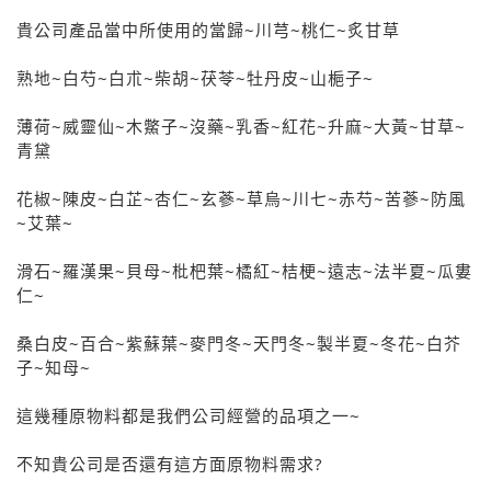
貴公司產品當中所使用的當歸~川芎~桃仁~炙甘草
熟地~白芍~白朮~柴胡~茯苓~牡丹皮~山梔子~
薄荷~威靈仙~木鱉子~沒藥~乳香~紅花~升麻~大黃~甘草~
青黛
花椒~陳皮~白芷~杏仁~玄蔘~草烏~川七~赤芍~苦蔘~防風
~艾葉~
滑石~羅漢果~貝母~枇杷葉~橘紅~桔梗~遠志~法半夏~瓜婁
仁~
桑白皮~百合~紫蘇葉~麥門冬~天門冬~製半夏~冬花~白芥
子~知母~
這幾種原物料都是我們公司經營的品項之一~
不知貴公司是否還有這方面原物料需求?