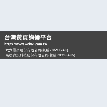
台灣黃頁詢價平台
https://www.web66.com.tw
六六電商股份有限公司(統編28697248)
際標資訊科技股份有限公司(統編70398496)
熱門服務
企業服務
幫助
找服務
付費服務
客服中心
找產品
加入我們
服務條款/隱私權
政策
產業資訊
管理中心
要報價