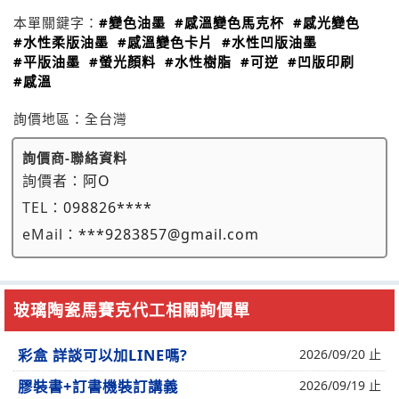
本單關鍵字：
#變色油墨
#感溫變色馬克杯
#感光變色
#水性柔版油墨
#感溫變色卡片
#水性凹版油墨
#平版油墨
#螢光顏料
#水性樹脂
#可逆
#凹版印刷
#感溫
詢價地區：
全台灣
詢價商-聯絡資料
詢價者：
阿O
TEL：
098826****
eMail：
***9283857@gmail.com
玻璃陶瓷馬賽克代工相關詢價單
彩盒 詳談可以加LINE嗎?
2026/09/20 止
膠裝書+訂書機裝訂講義
2026/09/19 止