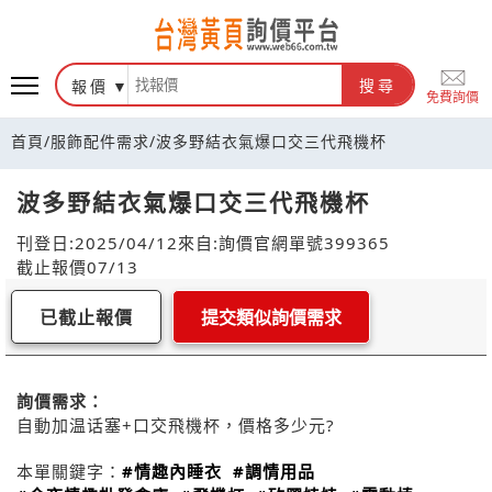
報價
搜尋
免費詢價
首頁
/
服飾配件需求
/
波多野結衣氣爆口交三代飛機杯
波多野結衣氣爆口交三代飛機杯
刊登日:2025/04/12
來自:詢價官網
單號399365
截止報價07/13
已截止報價
提交類似詢價需求
詢價需求：
自動加温话塞+口交飛機杯，價格多少元?
本單關鍵字：
#情趣內睡衣
#調情用品