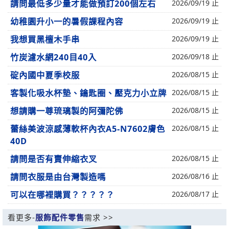
請問最低多少量才能做預訂200個左右
2026/09/19 止
幼稚園升小一的暑假課程內容
2026/09/19 止
我想買黑檀木手串
2026/09/19 止
竹炭濾水網240目40入
2026/09/18 止
碇內國中夏季校服
2026/08/15 止
客製化吸水杯墊、鑰匙圈、壓克力小立牌
2026/08/15 止
想請購一尊琉璃製的阿彌陀佛
2026/08/15 止
蕾絲美波涼感薄軟杯內衣A5-N7602膚色
2026/08/15 止
40D
請問是否有賣伸縮衣叉
2026/08/15 止
請問衣服是由台灣製造嗎
2026/08/16 止
可以在哪裡購買？？？？？
2026/08/17 止
看更多-
服飾配件零售
需求 >>