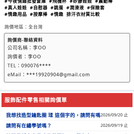
#今夜情趣批發倉庫
#飛機杯
#矽膠娃娃
#震動棒
#真人娃娃
#自慰器
#跳蛋
#潤滑液
#保險套
#情趣用品
#按摩棒
#情趣
排汗衣材質比較
詢價地區：
全台灣
詢價商-聯絡資料
公司名稱：
李OO
詢價者：
李OO
TEL：
090076****
eMail：
***19920904@gmail.com
服飾配件零售相關詢價單
我想找造型鑰匙圈 瑈 這個字的，請問有嗎
2026/09/20 止
請問有在繡學號嗎？
2026/09/19 止