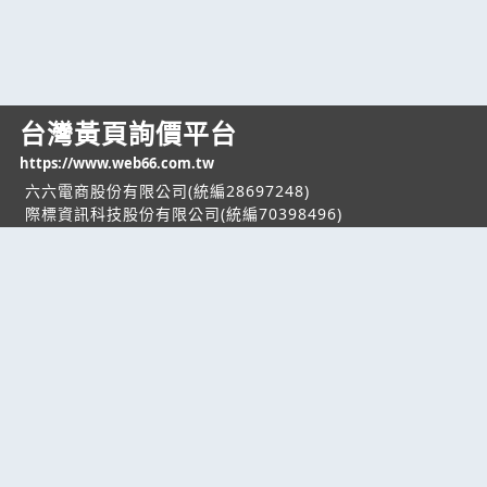
台灣黃頁詢價平台
https://www.web66.com.tw
六六電商股份有限公司(統編28697248)
際標資訊科技股份有限公司(統編70398496)
熱門服務
企業服務
幫助
找服務
付費服務
客服中心
找產品
加入我們
服務條款/隱私權
政策
產業資訊
管理中心
要報價
要詢價