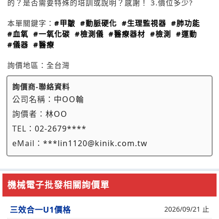
的？是否需要特殊的培訓或說明？感謝！ 3.價位多少?
本單關鍵字：
#甲皺
#動脈硬化
#生理監視器
#肺功能
#血氧
#一氧化碳
#檢測儀
#醫療器材
#檢測
#運動
#儀器
#醫療
詢價地區：
全台灣
詢價商-聯絡資料
公司名稱：
中OO輪
詢價者：
林OO
TEL：
02-2679****
eMail：
***lin1120@kinik.com.tw
機械電子批發相關詢價單
三效合一U1價格
2026/09/21 止