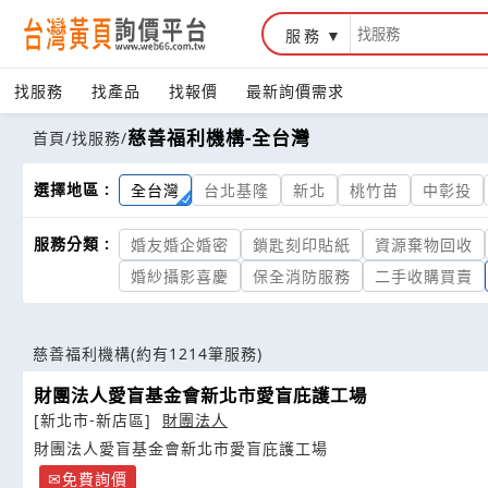
服務
找服務
找產品
找報價
最新詢價需求
慈善福利機構-全台灣
首頁
/
找服務
/
選擇地區 :
全台灣
台北基隆
新北
桃竹苗
中彰投
服務分類 :
婚友婚企婚密
鎖匙刻印貼紙
資源棄物回收
婚紗攝影喜慶
保全消防服務
二手收購買賣
慈善福利機構
(約有1214筆服務)
財團法人愛盲基金會新北市愛盲庇護工場
[新北市-新店區]
財團法人
財團法人愛盲基金會新北市愛盲庇護工場
免費詢價