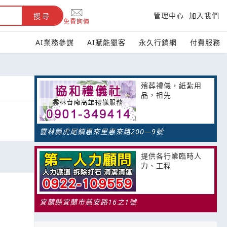
管理中心
加入我們
搜尋
免費詢價
AI業務參謀
AI賦能獵客
永久行銷網
付費服務
殯葬禮儀，紙紮用
品，祖先
雲林縣虎尾鎮惠來里惠來路200―9號
提供各行業臨時人
力、工程
宜蘭縣宜蘭市慈安路16之1號