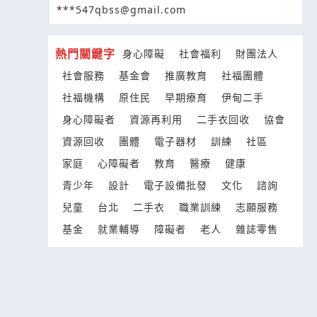
***547qbss@gmail.com
熱門關鍵字
身心障礙
社會福利
財團法人
社會服務
基金會
推廣教育
社福團體
社福機構
原住民
早期療育
伊甸二手
身心障礙者
資源再利用
二手衣回收
協會
資源回收
團體
電子器材
訓練
社區
家庭
心障礙者
教育
醫療
健康
青少年
設計
電子設備批發
文化
諮詢
兒童
台北
二手衣
職業訓練
志願服務
基金
就業輔導
障礙者
老人
雜誌零售