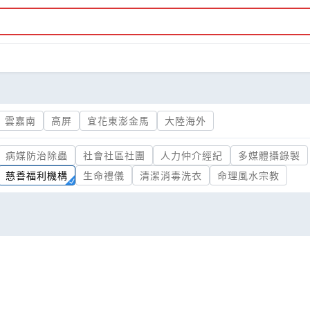
雲嘉南
高屏
宜花東澎金馬
大陸海外
病媒防治除蟲
社會社區社團
人力仲介經紀
多媒體攝錄製
慈善福利機構
生命禮儀
清潔消毒洗衣
命理風水宗教