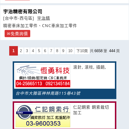
宇治精密有限公司
[台中市-西屯區]
宇治精
精密車床加工零件、CNC車床加工零件
免費詢價
1
2
3
4
5
6
7
8
9
10
下10頁
共
6658
筆
444
頁
滾針, 滾柱, 插銷,
台中市大雅區神林南路115巷43號
仁記鋼索 鋼索裁切
加工