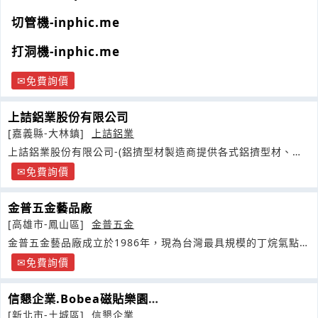
切管機-inphic.me
打洞機-inphic.me
免費詢價
上詰鋁業股份有限公司
[嘉義縣-大林鎮]
上詰鋁業
上詰鋁業股份有限公司-(鋁擠型材製造商提供各式鋁擠型材、各
式加工及表面處理
免費詢價
金普五金藝品廠
[高雄市-鳳山區]
金普五金
金普五金藝品廠成立於1986年，現為台灣最具規模的丁烷氣點香
器
免費詢價
信懇企業.Bobea磁貼樂園
MagneticGamemanufacture
[新北市-土城區]
信懇企業