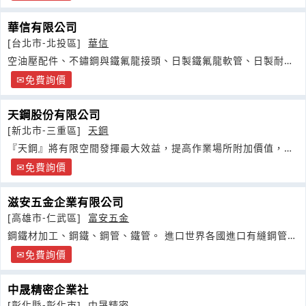
華信有限公司
[台北市-北投區]
華信
空油壓配件、不鏽鋼與鐵氟龍接頭、日製鐵氟龍軟管、日製耐水
耐油PU
免費詢價
天鋼股份有限公司
[新北市-三重區]
天鋼
『天鋼』將有限空間發揮最大效益，提高作業場所附加價值，一
直是天鋼研發新產品的宗旨
免費詢價
滋安五金企業有限公司
[高雄市-仁武區]
富安五金
鋼鐵材加工、鋼鐵、鋼管、鐵管。 進口世界各國進口有縫鋼管無
縫鋼管
免費詢價
中晟精密企業社
[彰化縣-彰化市]
中晟精密