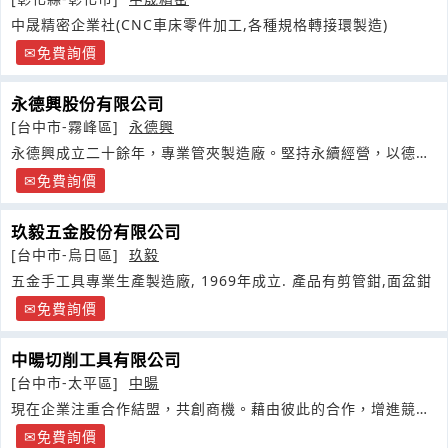
中晟精密企業社(CNC車床零件加工,各種規格轉接環製造)
免費詢價
永德興股份有限公司
[台中市-霧峰區]
永德興
永德興成立二十餘年，專業管夾製造廠。堅持永續經營，以德為
本，大家高興
免費詢價
玖毅五金股份有限公司
[台中市-烏日區]
玖毅
五金手工具專業生產製造廠, 1969年成立. 產品有剪管鉗,面盆鉗
免費詢價
中暘切削工具有限公司
[台中市-太平區]
中暘
現在企業注重合作結盟，共創商機。藉由彼此的合作，增進競爭
力。只要你有任何構想與創意
免費詢價