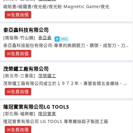
磁貼書/磁鐵書/夜光紙/夜光粉 Magnetic Game/夜光
免費詢價
泰亞鑫科技有限公司
[南投縣-竹山鎮]
泰亞鑫
泰亞鑫科技股份有限公司-專業的鎢鋼銑刀、鑽頭、成型刀、刀
桿、筒夾製造商
免費詢價
茂榮鐵工廠有限公司
[新北市-三重區]
茂榮鐵工
茂榮鐵工廠有限公司成立於１９７２年，專營各類五金螺絲、螺
帽、華司之生產
免費詢價
隆冠實業有限公司LG TOOLS
[彰化縣-福興鄉]
隆冠實業
隆冠實業有限公司 LG TOOLS 專業螺絲起子製造工廠
免費詢價