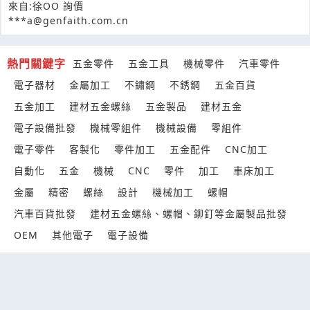
來自:徐OO 詢價
***a@genfaith.com.cn
熱門關鍵字
五金零件
五金工具
機械零件
汽車零件
電子器材
金屬加工
不鏽鋼
不銹鋼
五金百貨
五金加工
建材五金螺絲
五金製品
建材五金
電子設備批發
機械零組件
機械設備
零組件
電子零件
客製化
零件加工
五金配件
CNC加工
自動化
五金
機械
CNC
零件
加工
車床加工
金屬
精密
螺絲
設計
機械加工
螺帽
汽車百貨批發
建材五金螺絲、螺帽、鉚釘等金屬製品批發
OEM
其他電子
電子設備