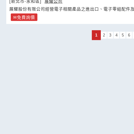
[新北市-永和區]
展耀公司
展耀股份有限公司經營電子相關產品之進出口、電子零組配件
免費詢價
1
2
3
4
5
6