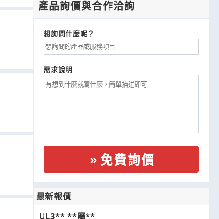
產品詢價與合作洽詢
想詢問什麼呢？
需求說明
免費詢價
最新報價
UL3** **屬**