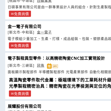
[桃園市-中壢區]
日碩事業
日碩事業有限公司是由一群專業設計人員的組合，針對生產製
免費詢價
金一電子有限公司
[新北市-中和區]
金一電子
電子模組少量加工、生產、打樣，成品組裝、包裝。塑膠產品
免費詢價
電子製程異型零件：以高精密陶瓷CNC加工實現設計
[新北市-三峽區]
冠侑
面板顯示製程部件 半導體製程部件 光電產業部件 自動化相關
高溫陶瓷零件取代金屬：極端環境下的工業耗材升
光學製程精密治具：精密陶瓷在光學檢測與定位的
免費詢價
展耀股份有限公司