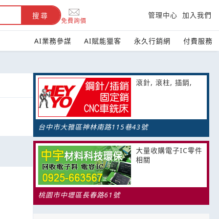
管理中心
加入我們
搜尋
免費詢價
AI業務參謀
AI賦能獵客
永久行銷網
付費服務
滾針, 滾柱, 插銷,
台中市大雅區神林南路115巷43號
大量收購電子IC零件
相關
桃園市中壢區長春路61號