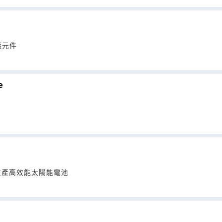
銷售各式保護元件
e
生產高效能太陽能電池