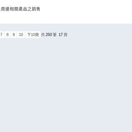
及周邊相關產品之銷售
7
8
9
10
下10頁
共
250
筆
17
頁