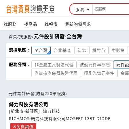
服務
找服務
找產品
找報價
最新詢價需求
元件設計研發-全台灣
首頁
/
找服務
/
選擇地區 :
全台灣
台北基隆
新北
桃竹苗
中彰投
服務分類 :
非金屬工具製造代理
被動元件半導體
元件
測量檢測儀器製造代理
印刷光電元零件
金
元件設計研發
(約有250筆服務)
錡力科技有限公司
[新北市-新莊區]
錡力科技
RICHMOS 錡力科技有限公司MOSFET IGBT DIODE
免費詢價