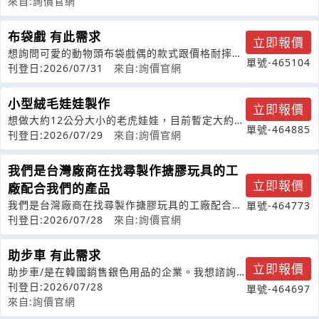
來自:詢價官網
布袋戲 有此需求
立即報價
想詢問可愛的動物頭布袋戲偶的款式跟價格耐摔、
單號-465104
讓國小低中年級生體驗的謝謝�����
刊登日:2026/07/31
來自:詢價官網
小型絨毛娃娃製作
立即報價
想做大約12公分大小的老虎娃娃，目前暫定大約2
單號-464885
款各500個共1000個。因為作品
刊登日:2026/07/29
來自:詢價官網
我們是台灣廠商在找尋製作搪膠玩具的工
立即報價
廠配合我們的產品
我們是台灣廠商在找尋製作搪膠玩具的工廠配合我
單號-464773
們的產品，有加微信
刊登日:2026/07/28
來自:詢價官網
助步車 有此需求
立即報價
助步車/是在韓國銷售銀色用品的企業。我想諮詢
一下產品目錄和單價表、OEM時最低製
刊登日:2026/07/28
單號-464697
來自:詢價官網