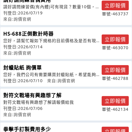
立即報價
請好請問練習偶(有內體)可有現貨？數量10個，類
型大男童2個、小男童2個、女童2
刊登日:2026/07/19
單號-463737
來自:詢價官網
HS-688正倒數計時器
立即報價
您好，請幫忙報如下規格的目前價格及是否有現
貨?如無現貨，一般交期要多久?HS-6
刊登日:2026/07/14
單號-463070
來自:詢價官網
封蠟貼紙 詢價單
立即報價
您好，我們公司有需要購買封蠟貼紙，希望能夠了
單號-462788
解貴公司的產品情況和價格。請提供以下
刊登日:2026/07/10
來自:詢價官網
對符文戰場有興趣想了解
立即報價
對符文戰場有興趣想了解請報價給我
刊登日:2026/07/06
單號-462134
來自:詢價官網
拳擊手訂製費用多少
立即報價