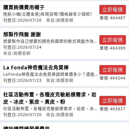
購買詢價費用帽子
立即報價
陸航小帽(立體金蔥)有現貨嗎?價格越多少錢呢?
單號-464487
刊登日:2026/07/26
來自:詢價官網
想製作飛盤 謝謝
立即報價
想要製作自己想要的顏色和圖案的軟式飛盤作為商
品販售，想問起訂量大概是多少？50個
刊登日:2026/07/24
單號-464389
來自:詢價官網
La Fonda神奇魔法去角質棒
立即報價
LaFonda神奇魔法去角質棒請問單價多少？還能買
單號-464244
得到嗎？
刊登日:2026/07/23
來自:詢價官網
社區活動佈置，各種皮克敏紙模需求，岩
立即報價
皮、冰皮、紫皮、黃皮、粉
社區活動佈置，各種皮克敏紙模需求，岩皮、冰
單號-463827
皮、紫皮、黃皮、粉皮，大約各50份
刊登日:2026/07/20
來自:詢價官網
請好請問練習偶費用