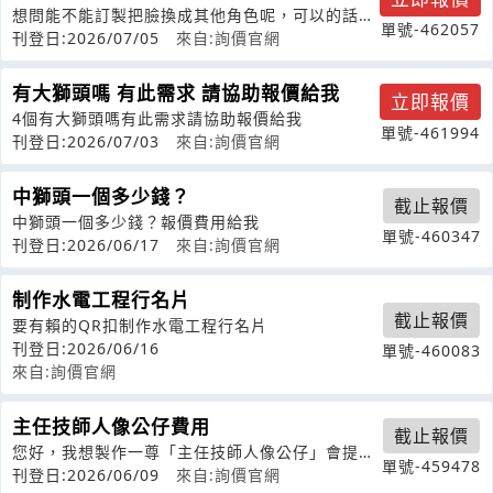
想問能不能訂製把臉換成其他角色呢，可以的話請
單號-462057
用信箱聯絡謝謝������
刊登日:2026/07/05
來自:詢價官網
有大獅頭嗎 有此需求 請協助報價給我
立即報價
4個有大獅頭嗎有此需求請協助報價給我
單號-461994
刊登日:2026/07/03
來自:詢價官網
中獅頭一個多少錢？
截止報價
中獅頭一個多少錢？報價費用給我
單號-460347
刊登日:2026/06/17
來自:詢價官網
制作水電工程行名片
截止報價
要有賴的QR扣制作水電工程行名片
刊登日:2026/06/16
單號-460083
來自:詢價官網
主任技師人像公仔費用
截止報價
您好，我想製作一尊「主任技師人像公仔」會提供
單號-459478
概念圖與本人照片，希望製作成精緻Q版
刊登日:2026/06/09
來自:詢價官網