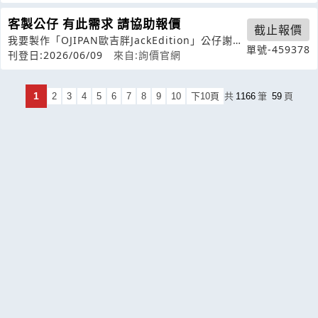
客製公仔 有此需求 請協助報價
截止報價
我要製作「OJIPAN歐吉胖JackEdition」公仔謝謝
單號-459378
規格：*高度30cm
刊登日:2026/06/09
來自:詢價官網
1
2
3
4
5
6
7
8
9
10
下10頁
共
1166
筆
59
頁