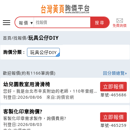
報價
搜尋
免費詢價
玩具公仔DIY
首頁
/
找報價
/
詢價分類 :
玩具公仔DIY
歡迎報價
(約有1166筆詢價)
回分類總覽
幼兒園教室用滑滑椅
立即報價
您好，我是台北市辛亥附幼的老師，110年曾經向
單號-465686
貴公司訂購滑滑椅，現在想再加購3張
刊登日:2026/08/06
來自:詢價官網
客製化印章詢價?
立即報價
客製化印章需求製作，詢價費用?
刊登日:2026/08/03
單號-465259