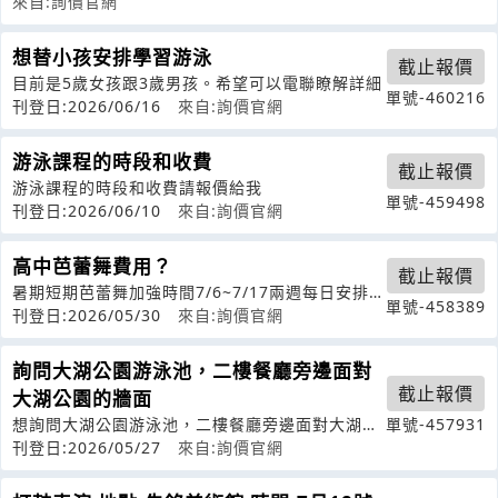
來自:詢價官網
想替小孩安排學習游泳
截止報價
目前是5歲女孩跟3歲男孩。希望可以電聯瞭解詳細
單號-460216
刊登日:2026/06/16
來自:詢價官網
游泳課程的時段和收費
截止報價
游泳課程的時段和收費請報價給我
單號-459498
刊登日:2026/06/10
來自:詢價官網
高中芭蕾舞費用？
截止報價
暑期短期芭蕾舞加強時間7/6~7/17兩週每日安排4
單號-458389
小時上課人數3-4人
刊登日:2026/05/30
來自:詢價官網
詢問大湖公園游泳池，二樓餐廳旁邊面對
截止報價
大湖公園的牆面
想詢問大湖公園游泳池，二樓餐廳旁邊面對大湖公
單號-457931
園的牆面，或三樓欄杆有沒有對外租借廣
刊登日:2026/05/27
來自:詢價官網