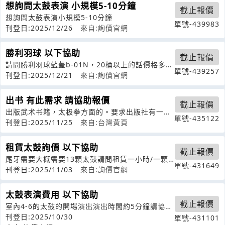
想詢問太鼓表演 小規模5-10分鐘
截止報價
想詢問太鼓表演小規模5-10分鐘
單號-439983
刊登日:2025/12/26
來自:詢價官網
勝利羽球 以下協助
截止報價
請問勝利羽球藍蓋b-01N，20桶以上的話價格多少
單號-439257
呢，謝謝！
刊登日:2025/12/21
來自:詢價官網
出书 有此需求 請協助報價
截止報價
出版武术书籍，太极拳方面的。要求出版社有一定
單號-435122
的发行渠道。
刊登日:2025/11/25
來自:台灣黃頁
租賃太鼓詢價 以下協助
截止報價
尾牙需要大概需要13顆太鼓請問租賃一小時/一顆
單號-431649
多少錢還是你們是怎麼計算價錢的呢？
刊登日:2025/11/03
來自:詢價官網
太鼓表演費用 以下協助
截止報價
室內4-6的太鼓的開場演出演出時間約5分鐘請協助
今天下班前提供報價單
刊登日:2025/10/30
單號-431101