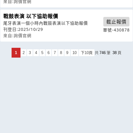
來自:詢價官網
戰鼓表演 以下協助報價
截止報價
尾牙表演一個小時內戰鼓表演以下協助報價
刊登日:2025/10/29
單號-430878
來自:詢價官網
1
2
3
4
5
6
7
8
9
10
下10頁
共
746
筆
38
頁