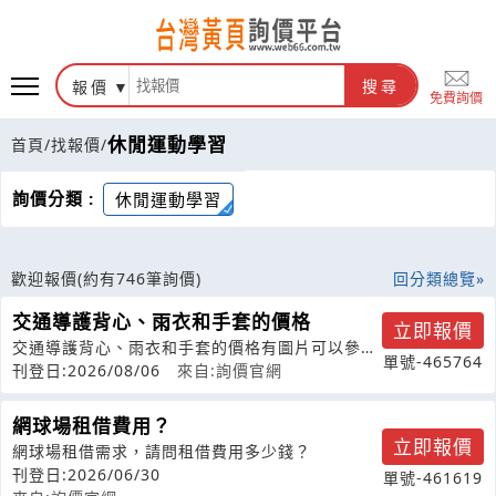
報價
搜尋
免費詢價
休閒運動學習
首頁
/
找報價
/
詢價分類 :
休閒運動學習
歡迎報價
(約有746筆詢價)
回分類總覽
交通導護背心、雨衣和手套的價格
立即報價
交通導護背心、雨衣和手套的價格有圖片可以參考
單號-465764
嗎？
刊登日:2026/08/06
來自:詢價官網
網球場租借費用？
立即報價
網球場租借需求，請問租借費用多少錢？
刊登日:2026/06/30
單號-461619