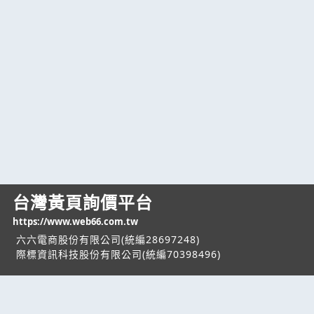
台灣黃頁詢價平台
https://www.web66.com.tw
六六電商股份有限公司(統編28697248)
際標資訊科技股份有限公司(統編70398496)
熱門服務
企業服務
幫助
找服務
付費服務
客服中心