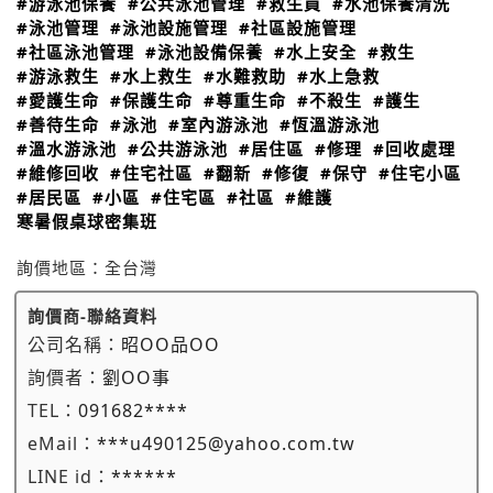
#游泳池保養
#公共泳池管理
#救生員
#水池保養清洗
#泳池管理
#泳池設施管理
#社區設施管理
#社區泳池管理
#泳池設備保養
#水上安全
#救生
#游泳救生
#水上救生
#水難救助
#水上急救
#愛護生命
#保護生命
#尊重生命
#不殺生
#護生
#善待生命
#泳池
#室內游泳池
#恆溫游泳池
#溫水游泳池
#公共游泳池
#居住區
#修理
#回收處理
#維修回收
#住宅社區
#翻新
#修復
#保守
#住宅小區
#居民區
#小區
#住宅區
#社區
#維護
寒暑假桌球密集班
詢價地區：
全台灣
詢價商-聯絡資料
公司名稱：
昭OO品OO
詢價者：
劉OO事
TEL：
091682****
eMail：
***u490125@yahoo.com.tw
LINE id：
******