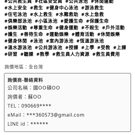
#公共救生員
#社區安全員
#公共泳池
#休閒運動
#水上安全
#救生
#健身中心泳池
#游泳救生
#住宅泳池
#水上救生
#水難救助
#水上急救
#俱樂部泳池
#小區泳池
#愛護生命
#保護生命
#娛樂活動
#尊重生命
#健身運動
#不殺生
#戶外活動
#護生
#善待生命
#運動娛樂
#體育活動
#休閒娛樂
#健身休閒
#泳池
#室內游泳池
#恆溫游泳池
#溫水游泳池
#公共游泳池
#授課
#上學
#受教
#上課
#研習
#聽課
#教學
#救生員人力資源
#救生員費用
詢價地區：
全台灣
詢價商-聯絡資料
公司名稱：
國OO碩OO
詢價者：
蘇OO
TEL：
090669****
eMail：
***360573@gmail.com
LINE id：
******