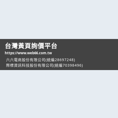
台灣黃頁詢價平台
https://www.web66.com.tw
六六電商股份有限公司(統編28697248)
際標資訊科技股份有限公司(統編70398496)
熱門服務
企業服務
幫助
找服務
付費服務
客服中心
找產品
加入我們
服務條款/隱私權
政策
產業資訊
管理中心
要報價