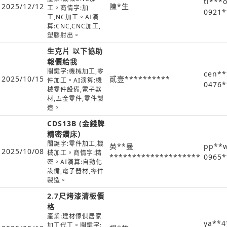
ti***
2025/12/12
陳*生
工。商情字:加
0921*
工,NC加工。AI演
算:CNC,CNC加工,
塑膠射出。
生克片 以下協助
報價給我
關鍵字:機械加工,零
cen**
2025/10/15
貳壹**********
件加工。AI演算:機
0476*
械零件設備,電子器
材,五金零件,零件製
造。
CDS13B (金錢牌
精密鑽床）
關鍵字:零件加工,機
英**曼
pp**w
2025/10/08
械加工。商情字:精
********************
0965*
密。AI演算:自動化
設備,電子器材,零件
製造。
2.7尺烤漆清板價
格
產業:建材傢俱居家
ya**4
加工代工。關鍵字: