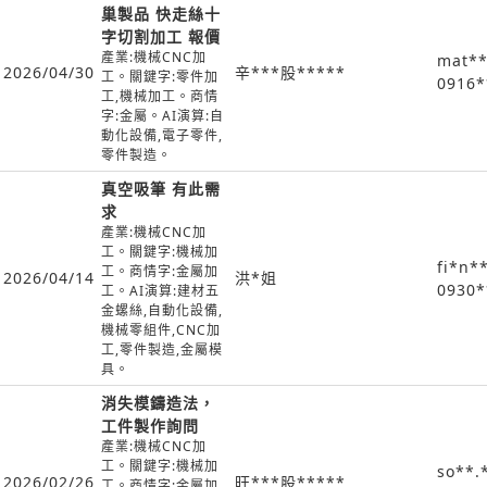
巢製品 快走絲十
字切割加工 報價
產業:機械CNC加
mat**
2026/04/30
辛***股*****
工。關鍵字:零件加
0916*
工,機械加工。商情
字:金屬。AI演算:自
動化設備,電子零件,
零件製造。
真空吸筆 有此需
求
產業:機械CNC加
工。關鍵字:機械加
fi*n*
工。商情字:金屬加
2026/04/14
洪*姐
0930*
工。AI演算:建材五
金螺絲,自動化設備,
機械零組件,CNC加
工,零件製造,金屬模
具。
消失模鑄造法，
工件製作詢問
產業:機械CNC加
工。關鍵字:機械加
so**.
2026/02/26
旺***股*****
工。商情字:金屬加