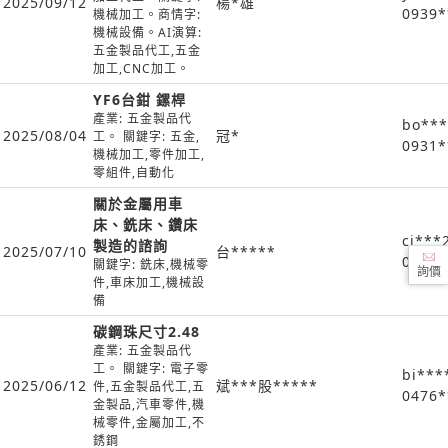
2025/09/12
楊*雄
0939*
機械加工。商情字:
機械設備。AI演算:
五金製品代工,五金
加工,CNC加工。
YF6台鉗 鏍桿
產業: 五金製品代
bo***
2025/08/04
冠*
工。 關鍵字: 五金,
0931*
機械加工,零件加工,
零組件,自動化
關於金屬用車
床、銑床、鑽床
cj***
製造的諮詢
2025/07/10
台*****
0953*
關鍵字: 銑床,機械零
詢價
件,車床加工,機械設
備
碳鋼珠尺寸2.48
產業: 五金製品代
工。 關鍵字: 電子零
bi***
2025/06/12
斌***股*****
件,五金製品代工,五
0476*
金製品,汽車零件,機
械零件,金屬加工,不
銹鋼