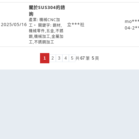
關於SUS304的諮
詢
產業: 機械CNC加
mo**
2025/05/16
立***社
工。 關鍵字: 鋼材,
04-2*
機械零件,五金,不銹
鋼,機械加工,金屬加
工,不銹鋼加工
1
2
3
4
5
共
67
筆
5
頁