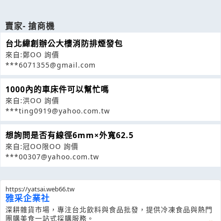
賣家- 搶商機
台北緯創辦公大樓消防排煙發包
來自:鄭OO 詢價
***6071355@gmail.com
1000內的車床件可以幫忙嗎
來自:洪OO 詢價
***ting0919@yahoo.com.tw
想詢問是否有線徑6mm×外寬62.5
來自:冠OO限OO 詢價
***00307@yahoo.com.tw
https://yatsai.web66.tw
雅采企業社
深耕雜貨市場，專注台北飲料與食品批發，提供冷凍食品與熱門
團購美食一站式採購服務。