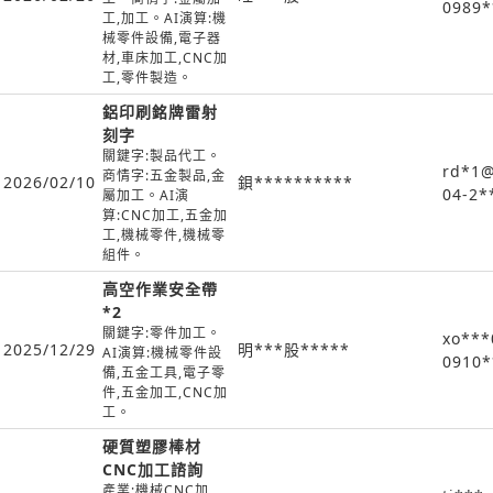
0989*
工,加工。AI演算:機
械零件設備,電子器
材,車床加工,CNC加
工,零件製造。
鋁印刷銘牌雷射
刻字
關鍵字:製品代工。
rd*1@
商情字:五金製品,金
2026/02/10
鋇**********
04-2*
屬加工。AI演
算:CNC加工,五金加
工,機械零件,機械零
組件。
高空作業安全帶
*2
關鍵字:零件加工。
xo***
2025/12/29
明***股*****
AI演算:機械零件設
0910*
備,五金工具,電子零
件,五金加工,CNC加
工。
硬質塑膠棒材
CNC加工諮詢
產業:機械CNC加