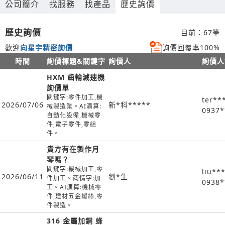
公司簡介
找服務
找產品
歷史詢價
歷史詢價
目前：67筆
歡迎
向星宇精密詢價
詢價回覆率100%
時間
詢價標題&關鍵字
詢價人
詢價人
HXM 齒輪減速機
詢價單
關鍵字:零件加工,機
ter**
2026/07/06
新*科*****
械製造業。AI演算:
0937*
自動化設備,機械零
件,電子零件,零組
件。
貴方有在製作月
琴嗎？
關鍵字:機械加工,零
liu**
2026/06/11
劉*生
件加工。商情字:加
0938*
工。AI演算:機械零
件,建材五金螺絲,零
件製造。
316 金屬加銅 蜂