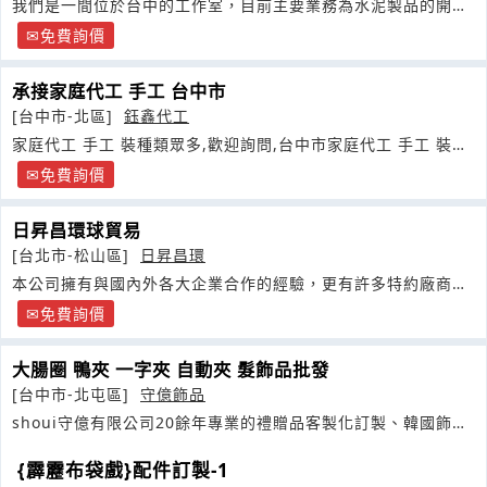
我們是一間位於台中的工作室，目前主要業務為水泥製品的開發
及生產
免費詢價
承接家庭代工 手工 台中市
[台中市-北區]
鈺鑫代工
家庭代工 手工 裝種類眾多,歡迎詢問,台中市家庭代工 手工 裝種
類眾多
免費詢價
日昇昌環球貿易
[台北市-松山區]
日昇昌環
本公司擁有與國內外各大企業合作的經驗，更有許多特約廠商指
定合作
免費詢價
大腸圈 鴨夾 一字夾 自動夾 髮飾品批發
[台中市-北屯區]
守億飾品
shoui守億有限公司20餘年專業的禮贈品客製化訂製、韓國飾品
批發
{霹靂布袋戲}配件訂製-1