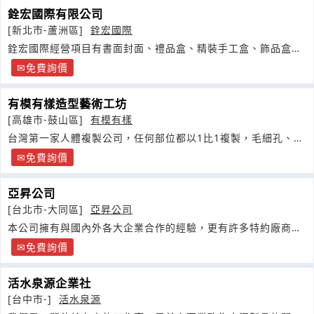
銓宏國際有限公司
[新北市-蘆洲區]
銓宏國際
銓宏國際經營項目有書面封面、禮品盒、精裝手工盒、飾品盒，
另有皮件
免費詢價
有模有樣造型藝術工坊
[高雄市-鼓山區]
有模有樣
台灣第一家人體複製公司，任何部位都以1比1複製，毛細孔、紋
路都能複製
免費詢價
亞昇公司
[台北市-大同區]
亞昇公司
本公司擁有與國內外各大企業合作的經驗，更有許多特約廠商指
定合作
免費詢價
活水泉源企業社
[台中市-]
活水泉源