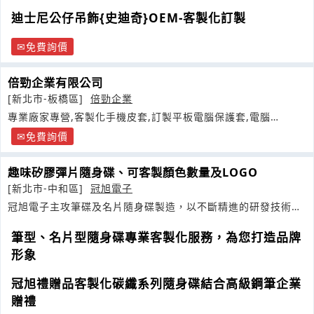
迪士尼公仔吊飾{史迪奇}OEM-客製化訂製
免費詢價
倍勁企業有限公司
[新北市-板橋區]
倍勁企業
專業廠家專營,客製化手機皮套,訂製平板電腦保護套,電腦
包,oem
免費詢價
趣味矽膠彈片隨身碟、可客製顏色數量及LOGO
[新北市-中和區]
冠旭電子
冠旭電子主攻筆碟及名片隨身碟製造，以不斷精進的研發技術、
高品質服務
筆型、名片型隨身碟專業客製化服務，為您打造品牌
形象
冠旭禮贈品客製化碳纖系列隨身碟結合高級鋼筆企業
贈禮