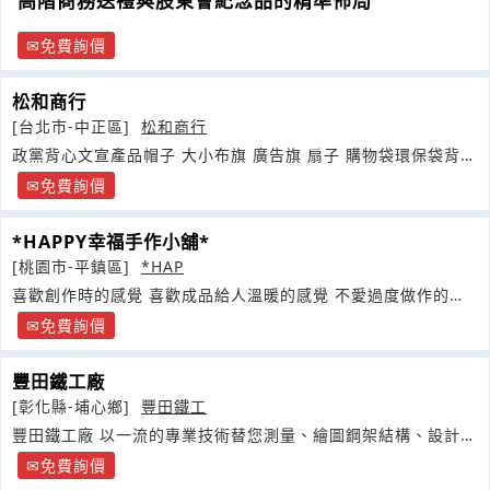
高階商務送禮與股東會紀念品的精準佈局
免費詢價
松和商行
[台北市-中正區]
松和商行
政黨背心文宣產品帽子 大小布旗 廣告旗 扇子 購物袋環保袋背包
服裝設計
免費詢價
*HAPPY幸福手作小舖*
[桃園市-平鎮區]
*HAP
喜歡創作時的感覺 喜歡成品給人溫暖的感覺 不愛過度做作的可
愛
免費詢價
豐田鐵工廠
[彰化縣-埔心鄉]
豐田鐵工
豐田鐵工廠 以一流的專業技術替您測量、繪圖鋼架結構、設計製
造彩色鋼板
免費詢價