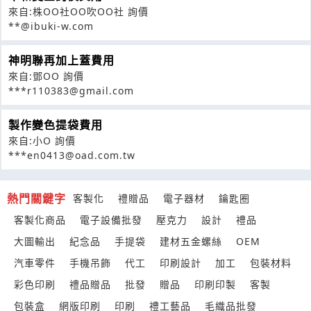
來自:株OO社OO吹OO社 詢價
**@ibuki-w.com
神明聯再加上蓋費用
來自:鄧OO 詢價
***r110383@gmail.com
製作變色提袋費用
來自:小O 詢價
***en0413@oad.com.tw
熱門關鍵字
客製化
禮贈品
電子器材
鑰匙圈
客製化商品
電子設備批發
壓克力
設計
禮品
大圖輸出
紀念品
手提袋
建材五金螺絲
OEM
汽車零件
手機吊飾
代工
印刷設計
加工
包裝材料
彩色印刷
禮品贈品
批發
贈品
印刷印製
客製
包裝盒
網版印刷
印刷
禮工藝品
毛織品批發