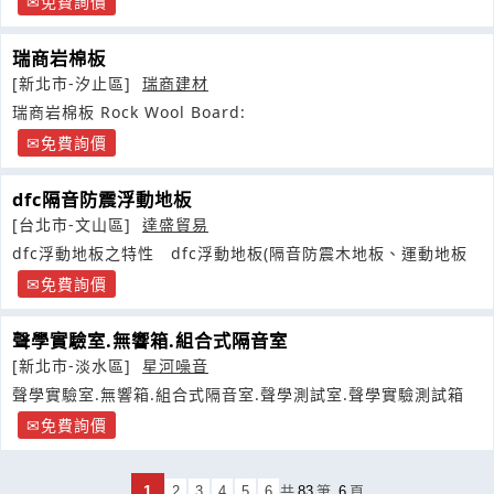
免費詢價
瑞商岩棉板
[新北市-汐止區]
瑞商建材
瑞商岩棉板 Rock Wool Board:
免費詢價
dfc隔音防震浮動地板
[台北市-文山區]
達盛貿易
dfc浮動地板之特性 dfc浮動地板(隔音防震木地板、運動地板
免費詢價
聲學實驗室.無響箱.組合式隔音室
[新北市-淡水區]
星河噪音
聲學實驗室.無響箱.組合式隔音室.聲學測試室.聲學實驗測試箱
免費詢價
1
2
3
4
5
6
共
83
筆
6
頁