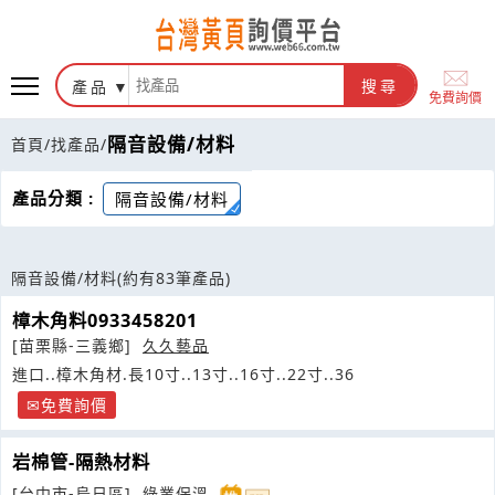
產品
搜尋
免費詢價
隔音設備/材料
首頁
/
找產品
/
產品分類 :
隔音設備/材料
隔音設備/材料
(約有83筆產品)
樟木角料0933458201
[苗栗縣-三義鄉]
久久藝品
進口..樟木角材.長10寸..13寸..16寸..22寸..36
免費詢價
岩棉管-隔熱材料
[台中市-烏日區]
綠業保溫