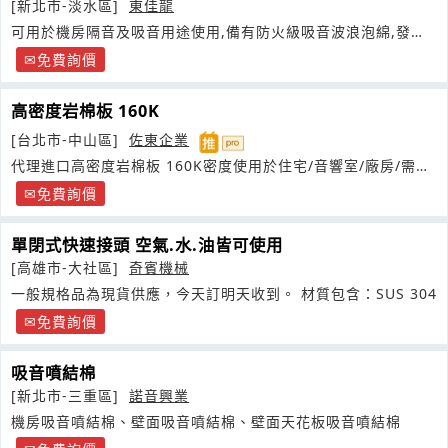
[新北市-淡水區]
東佳龍
可用於機房隔音及吸音用途使用,備有防火級吸音波浪泡綿,發泡
度均勻
免費詢價
高密度岩棉板 160K
[台北市-中山區]
佐東企業
代理進口高密度岩棉板 160K密度使用於住宅/音響室/廠房/需要
噪音隔絕的天花板
免費詢價
單閉式快速接頭 空氣.水.油皆可使用
[高雄市-大社區]
奇賓機械
一般規格品為現貨供應，今天訂明天收到。 材質包含：SUS 304
免費詢價
吸音噴結棉
[新北市-三重區]
諾音興業
機房吸音噴結棉、壁面吸音噴結棉、壁面天花板吸音噴結棉