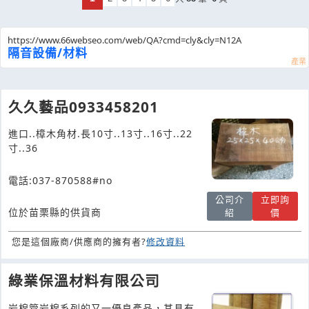
https://www.66webseo.com/web/QA?cmd=cly&cly=N12A
隔音設備/材料
久久藝品0933458201
進口..樟木角材.長10寸..13寸..16寸..22
寸..36
電話:037-870588#no
公司介
立即詢
位於苗栗縣的供貨商
紹
價
您是這個廠商/供應商的擁有者?
修改資料
綠業保溫材料有限公司
岩棉管岩棉系列的又一優良產品，其具有