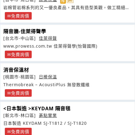
岩棉管岩棉系列的又一優良產品，其具有造型美觀，做工精細，
色澤圓潤
免費詢價
隔音牆-佳萊得聲學
[台北市-中山區]
佳萊得聲
www.prowess.com.tw 佳萊得聲學(怡聲國際)
免費詢價
消音保溫材
[桃園市-桃園區]
日榛保溫
Thermobreak – AcoustiPlus 無發散纖維
免費詢價
<日本製造 >KEYDAM 隔音毯
[新北市-林口區]
碁點實業
日本製造 KEYDAM SJ-T1812 / SJ-T1820
免費詢價