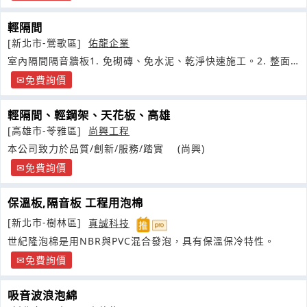
輕隔間
[新北市-鶯歌區]
佑龍企業
室內隔間隔音牆板1. 免砌磚、免水泥、乾淨快速施工。2. 整面
牆一體成型無縫
免費詢價
輕隔間、輕鋼架、天花板、高雄
[高雄市-苓雅區]
尚興工程
本公司致力於品質/創新/服務/踏實 (尚興)
免費詢價
保溫板,隔音板 工程用泡棉
[新北市-樹林區]
真誠科技
世紀隆泡棉是用NBR與PVC混合發泡，具有保溫保冷特性。
免費詢價
吸音波浪泡綿