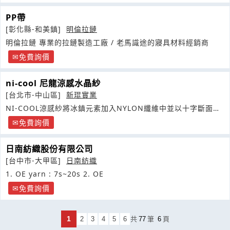
PP帶
[彰化縣-和美鎮]
明倫拉鏈
明倫拉鏈 專業的拉鏈製造工廠 / 老馬識途的寢具材料經銷商
免費詢價
ni-cool 尼龍涼感水晶紗
[台北市-中山區]
新琨實業
NI-COOL涼感紗將冰鎮元素加入NYLON纖維中並以十字斷面方
式抽紗
免費詢價
日南紡織股份有限公司
[台中市-大甲區]
日南紡織
1. OE yarn : 7s~20s 2. OE
免費詢價
1
2
3
4
5
6
共
77
筆
6
頁