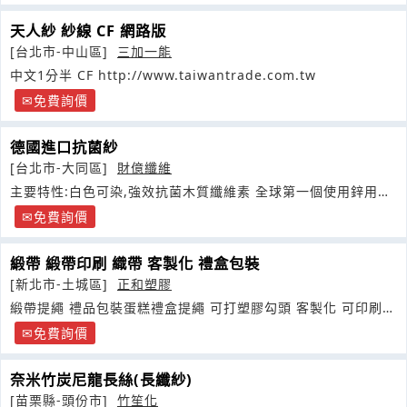
天人紗 紗線 CF 網路版
[台北市-中山區]
三加一能
中文1分半 CF http://www.taiwantrade.com.tw
免費詢價
德國進口抗菌紗
[台北市-大同區]
財億纖維
主要特性:白色可染,強效抗菌木質纖維素 全球第一個使用鋅用於
木質纖維的纖維專利技術
免費詢價
緞帶 緞帶印刷 織帶 客製化 禮盒包裝
[新北市-土城區]
正和塑膠
緞帶提繩 禮品包裝蛋糕禮盒提繩 可打塑膠勾頭 客製化 可印刷歡
迎來電洽詢
免費詢價
奈米竹炭尼龍長絲(長纖紗)
[苗栗縣-頭份市]
竹笙化