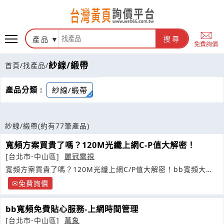
產品
搜尋
免費詢價
紗線/緞帶
首頁
/
找產品
/
產品分類 :
紗線/緞帶
紗線/緞帶
(約有77筆產品)
寬頻方案買貴了嗎？120M光纖上網C-P值大解密！
[台北市-中山區]
麗冠電視
寬頻方案買貴了嗎？120M光纖上網C/P值大解密！bb寬頻大流
量
免費詢價
bb寬頻免費貼心服務-上網時間管理
[台北市-中山區]
萬象