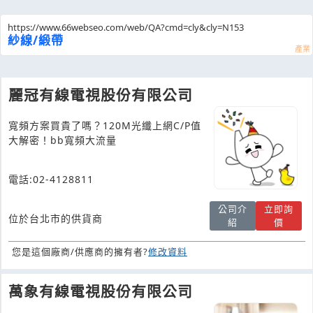
https://www.66webseo.com/web/QA?cmd=cly&cly=N153
紗線/緞帶
麗冠有線電視股份有限公司
寬頻方案買貴了嗎？120M光纖上網C/P值
大解密！bb寬頻大流量
電話:02-4128811
公司介
立即詢
位於台北市的供貨商
紹
價
您是這個廠商/供應商的擁有者?
修改資料
萬象有線電視股份有限公司