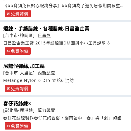
《bb寬頻免費貼心服務分享》bb寬頻為了避免暑假期間孩童過
度渡使用電腦
免費詢價
蠟線、手縫腊線、各種腊線-日昌盈企業
[台中市-神岡區]
日昌盈
日昌盈企業工廠 2015年蠟線類DM圖與小小工具說明 &
免費詢價
尼龍假彈絲,加工絲
[台中市-大里區]
內新紡織
Melange Nylon 6 DTY 锦纶6 混纺
免費詢價
春仔花絲線3
[彰化縣-鹿港鎮]
萬力馨實
春仔花絲線製作春仔花的習俗，閩南語中「春」與「剩」的諧
音。在早年物資匱乏的年代
免費詢價