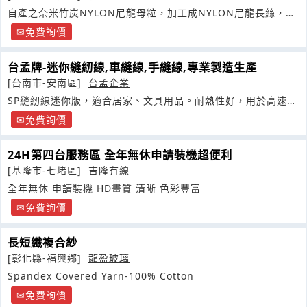
自產之奈米竹炭NYLON尼龍母粒，加工成NYLON尼龍長絲，屬
紡織中的前處理製程
免費詢價
台孟牌-迷你縫紉線,車縫線,手縫線,專業製造生產
[台南市-安南區]
台孟企業
SP縫紉線迷你版，適合居家、文具用品。耐熱性好，用於高速縫
紉和耐久壓燙
免費詢價
24H第四台服務區 全年無休申請裝機超便利
[基隆市-七堵區]
吉隆有線
全年無休 申請裝機 HD畫質 清晰 色彩豐富
免費詢價
長短纖複合紗
[彰化縣-福興鄉]
龍盈玻璃
Spandex Covered Yarn-100% Cotton
免費詢價