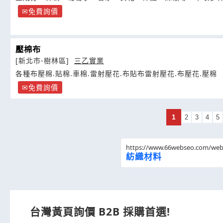
得之防霉抗菌剂为核心
免費詢價
壓棉布
[新北市-樹林區]
三乙實業
各種布壓棉.貼棉.車棉.雷射壓花.布貼布雷射壓花.布壓花.壓棉
免費詢價
1
2
3
4
5
https://www.66webseo.com/we
紡織材料
台灣黃頁詢價 B2B 採購首選!