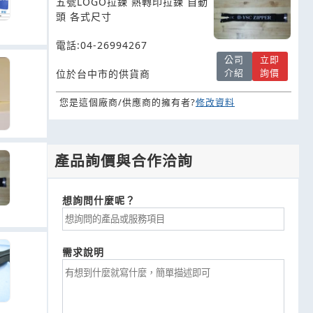
五號LOGO拉鍊 熱轉印拉鍊 自動
袋、
頭 各式尺寸
電話:04-26994267
公司
立即
介紹
詢價
位於台中市的供貨商
您是這個廠商/供應商的擁有者?
修改資料
產品詢價與合作洽詢
想詢問什麼呢？
需求說明