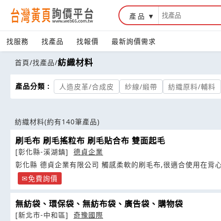
產品
找服務
找產品
找報價
最新詢價需求
紡織材料
首頁
/
找產品
/
產品分類 :
人造皮革/合成皮
紗線/緞帶
紡織原料/輔料
紡織材料
(約有140筆產品)
刷毛布 刷毛搖粒布 刷毛貼合布 雙面起毛
[彰化縣-溪湖鎮]
德貞企業
彰化縣 德貞企業有限公司 觸感柔軟的刷毛布,很適合使用在背
免費詢價
無紡袋、環保袋、無紡布袋、廣告袋、購物袋
[新北市-中和區]
奇豫國際