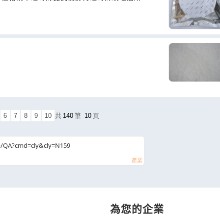
6
7
8
9
10
共
140
筆
10
頁
b/QA?cmd=cly&cly=N159
為您的企業