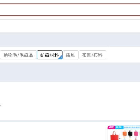
動物毛/毛織品
紡織材料
纖維
布匹/布料
心