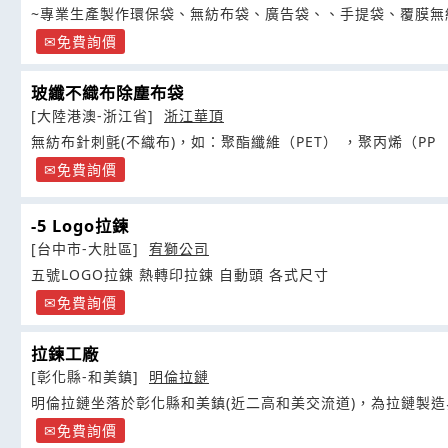
~專業生產製作環保袋、無紡布袋、廣告袋、、手提袋、覆膜無
免費詢價
玻纖不織布除塵布袋
[大陸港澳-浙江省]
浙江華頂
無紡布針刺氈(不織布)，如：聚酯纖維（PET） ，聚丙烯（PP
免費詢價
-5 Logo拉鍊
[台中市-大肚區]
宥獅公司
五號LOGO拉鍊 熱轉印拉鍊 自動頭 各式尺寸
免費詢價
拉鍊工廠
[彰化縣-和美鎮]
明倫拉鏈
明倫拉鏈坐落於彰化縣和美鎮(近二高和美交流道)，為拉鏈製
免費詢價