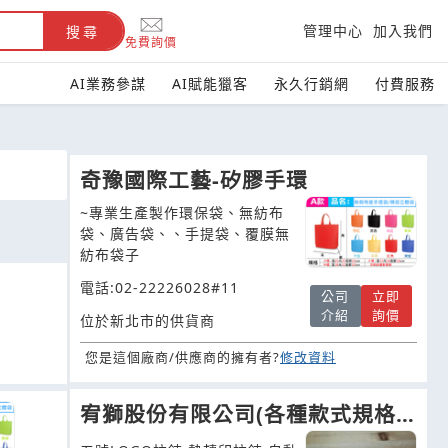
管理中心
加入我們
搜尋
免費詢價
AI業務參謀
AI賦能獵客
永久行銷網
付費服務
奇豫國際工藝-矽膠手環
~專業生產製作環保袋、無紡布
袋、廣告袋、、手提袋、覆膜無
紡布袋子
電話:02-22226028#11
公司
立即
介紹
詢價
位於新北市的供貨商
您是這個廠商/供應商的擁有者?
修改資料
宥獅股份有限公司(各種款式規格
拉鍊、拉頭，適用行李箱、包、