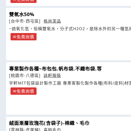
雙氧水50%
[台中市-西屯區]
格尚潔品
~過氧化氫，俗稱雙氧水，分子式H2O2，是除水外的另一種氫
免費詢價
專業製作各種~布包包.帆布袋.不織布袋.等
[桃園市-八德區]
詠軒服裝
宇軒MIT包袋設計製作工廠 專業客製化製作各種(布料/皮料)材
免費詢價
絨面漸層玫瑰花(含袋子)-棉織、毛巾
[雲林縣-虎尾鎮]
喜帥毛巾