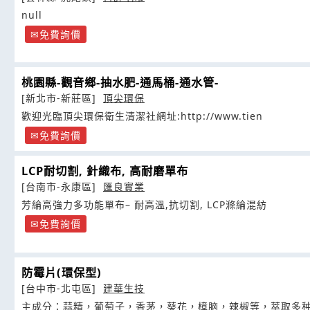
null
免費詢價
桃園縣-觀音鄉-抽水肥-通馬桶-通水管-
[新北市-新莊區]
頂尖環保
歡迎光臨頂尖環保衛生清潔社網址:http://www.tien
免費詢價
LCP耐切割, 針織布, 高耐磨單布
[台南市-永康區]
匯良實業
芳綸高強力多功能單布– 耐高溫,抗切割, LCP滌綸混紡
免費詢價
防霉片(環保型)
[台中市-北屯區]
建華生技
主成分：蒜精，葡萄子，香茅，葵花，樟脑，辣椒等，萃取多