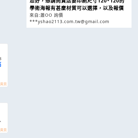
您好，想請問貴店要印刷尺寸120*120的
學術海報有甚麼材質可以選擇，以及報價
來自:蕭OO 詢價
***yshao2113.com.tw@gmail.com
8
高
、