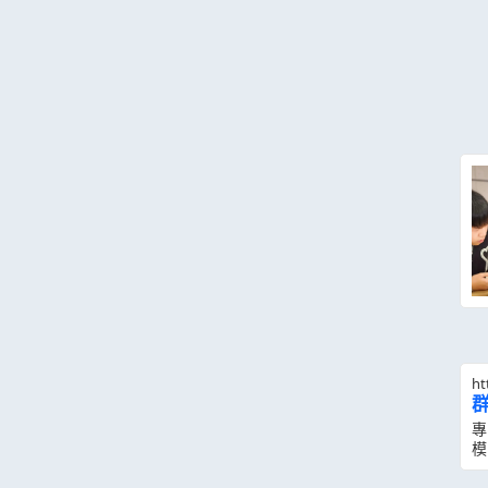
ht
專
模