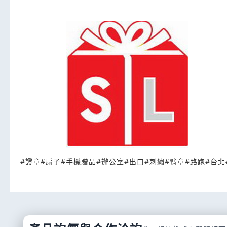
#
證章
#
扇子
#
手機贈品
#
辦公室
#
出口
#
刺繡
#
臂章
#
路跑
#
台北