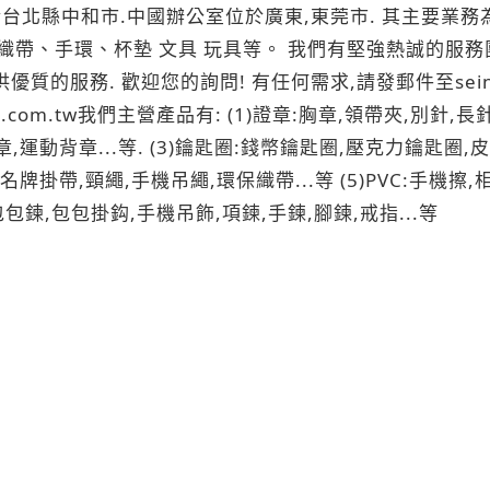
帶、手環、杯墊 文具 玩具等。 我們有堅強熱誠的服務
歡迎您的詢問! 有任何需求,請發郵件至seinlie@so-net.n
sinlie-gift.com.tw我們主營產品有: (1)證章:胸章,領帶
背章,運動背章...等. (3)鑰匙圈:錢幣鑰匙圈,壓克力鑰匙
名牌掛帶,頸繩,手機吊繩,環保織帶...等 (5)PVC:手機擦
,包包鍊,包包掛鈎,手機吊飾,項鍊,手鍊,腳鍊,戒指...等