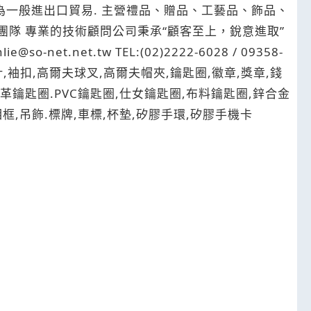
團隊 專業的技術顧問公司秉承“顧客至上，銳意進取”
et.tw TEL:(02)2222-6028 / 09358-
夾,別針,長針,袖扣,高爾夫球叉,高爾夫帽夾,鑰匙圈,徽章,獎章,錢
圈,皮革鑰匙圈.PVC鑰匙圈,仕女鑰匙圈,布料鑰匙圈,鋅合金
,相框,吊飾.標牌,車標,杯墊,矽膠手環,矽膠手機卡