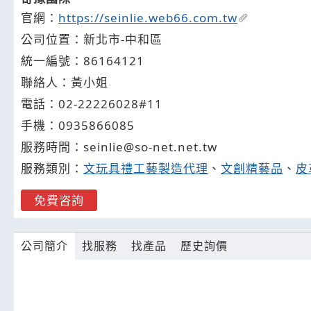
官網：
https://seinlie.web66.com.tw
公司位置：新北市-中和區
統一編號：86164121
聯絡人：黃小姐
電話：
02-2
2
2
2
6028#11
手機：
0935
8
6
6
085
服務時間：seinlie@so-net.net.tw
服務類別：
文玩具禮工藝製造代理
、
文創精藝品
、
皮
免費咨詢
公司簡介
找服務
找產品
歷史詢價