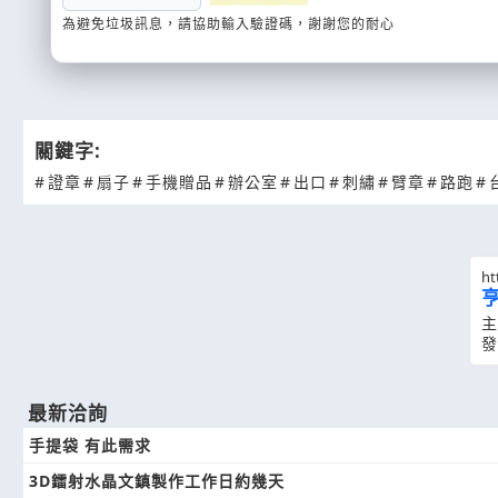
為避免垃圾訊息，請協助輸入驗證碼，謝謝您的耐心
關鍵字:
#
證章
#
扇子
#
手機贈品
#
辦公室
#
出口
#
刺繡
#
臂章
#
路跑
#
ht
主
發
最新洽詢
手提袋 有此需求
3D鐳射水晶文鎮製作工作日約幾天