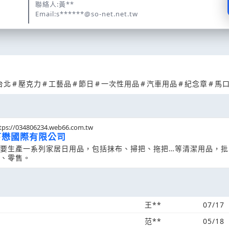
聯絡人:黃**
Email:s******@so-net.net.tw
台北
#
壓克力
#
工藝品
#
節日
#
一次性用品
#
汽車用品
#
紀念章
#
馬
tps://034806234.web66.com.tw
亨懋國際有限公司
要生產一系列家居日用品，包括抹布、掃把、拖把…等清潔用品，批
、零售。
王**
07/17
范**
05/18