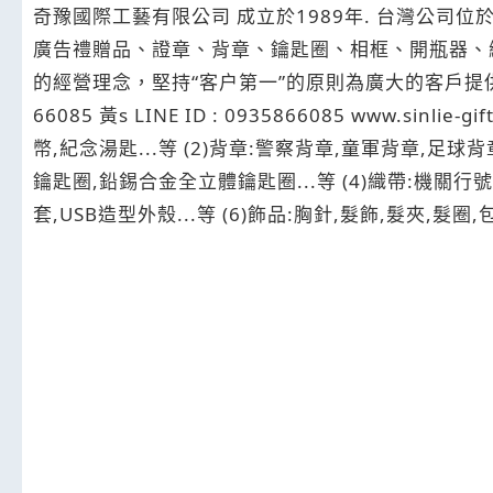
奇豫國際工藝有限公司 成立於1989年. 台灣公司位於台北縣中和市.中國辦公室位於廣東,東莞市. 其主要業務為一般進出口貿易. 主營禮品、贈品、工藝品、飾品、
廣告禮贈品、證章、背章、鑰匙圈、相框、開瓶器、織
的經營理念，堅持“客户第一”的原則為廣大的客戶提供優質的服務. 
66085 黃s LINE ID : 0935866085 www.
幣,紀念湯匙...等 (2)背章:警察背章,童軍背章,足球
鑰匙圈,鉛錫合金全立體鑰匙圈...等 (4)織帶:機關行號
套,USB造型外殼...等 (6)飾品:胸針,髮飾,髮夾,髮圈