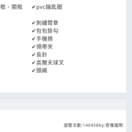
相框、開瓶
pvc鑰匙圈
刺繡臂章
包包掛勾
手機擦
領帶夾
長針
高爾夫球叉
頸繩
瀏覽次數:
140458
by:
奇豫國際