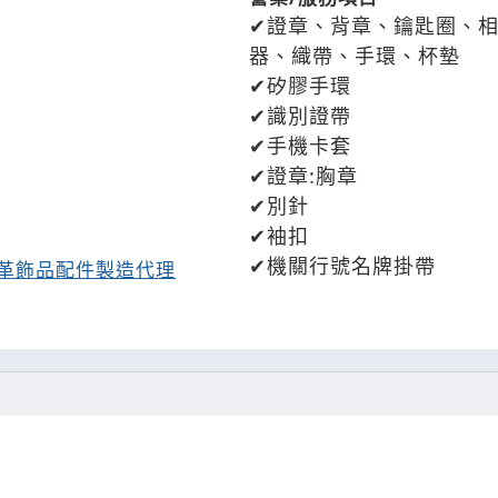
證章、背章、鑰匙圈、
器、織帶、手環、杯墊
矽膠手環
識別證帶
手機卡套
證章:胸章
別針
袖扣
機關行號名牌掛帶
革飾品配件製造代理