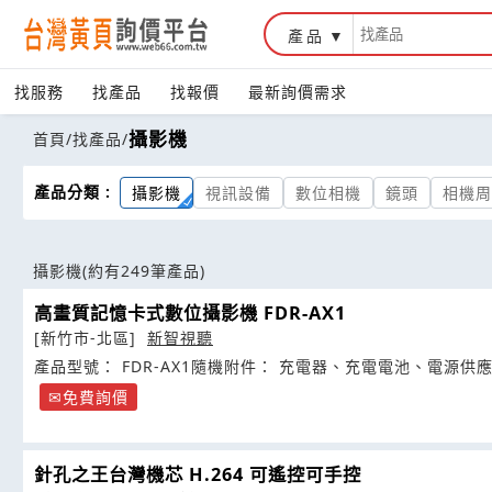
產品
找服務
找產品
找報價
最新詢價需求
攝影機
首頁
/
找產品
/
產品分類 :
攝影機
視訊設備
數位相機
鏡頭
相機周
攝影機
(約有249筆產品)
高畫質記憶卡式數位攝影機 FDR-AX1
[新竹市-北區]
新智視聽
產品型號： FDR-AX1隨機附件： 充電器、充電電池、電源供
免費詢價
針孔之王台灣機芯 H.264 可遙控可手控