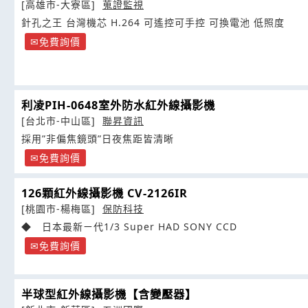
[高雄市-大寮區]
蒐證監視
針孔之王 台灣機芯 H.264 可遙控可手控 可換電池 低照度
免費詢價
利凌PIH-0648室外防水紅外線攝影機
[台北市-中山區]
聯昇資訊
採用”非偏焦鏡頭”日夜焦距皆清晰
免費詢價
126顆紅外線攝影機 CV-2126IR
[桃園市-楊梅區]
保防科技
◆ 日本最新ㄧ代1/3 Super HAD SONY CCD
免費詢價
半球型紅外線攝影機【含變壓器】