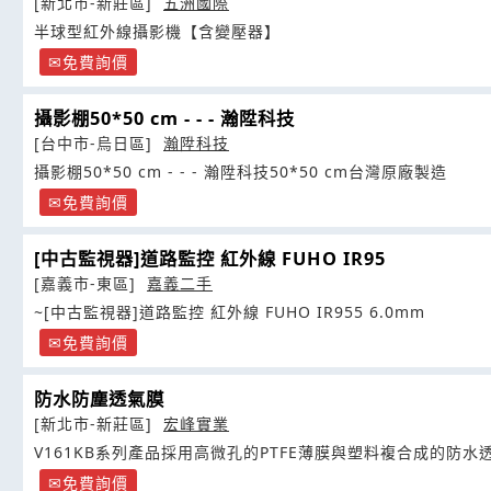
[新北市-新莊區]
五洲國際
半球型紅外線攝影機【含變壓器】
免費詢價
攝影棚50*50 cm - - - 瀚陞科技
[台中市-烏日區]
瀚陞科技
攝影棚50*50 cm - - - 瀚陞科技50*50 cm台灣原廠製造
免費詢價
[中古監視器]道路監控 紅外線 FUHO IR95
[嘉義市-東區]
嘉義二手
~[中古監視器]道路監控 紅外線 FUHO IR955 6.0mm
免費詢價
防水防塵透氣膜
[新北市-新莊區]
宏峰實業
V161KB系列產品採用高微孔的PTFE薄膜與塑料複合成的防水
免費詢價