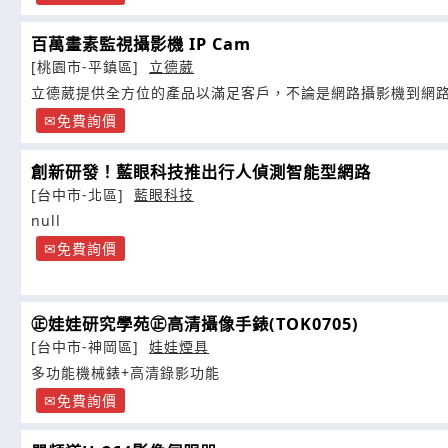
百萬畫素監視攝影機 IP Cam
[桃園市-平鎮區]
立德葳
立德葳提供全方位的產品以滿足客戶，不論是網路攝影機到網
免費詢價
創新研發！藍眼科技推出行人偵測智能型網路
[台中市-北區]
藍眼科技
null
免費詢價
㊣娃娃研究學苑㊣高清攝像手錶(TOK0705)
[台中市-神岡區]
娃娃煙具
多功能機械錶+高清錄影功能
免費詢價