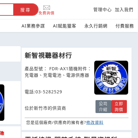
管理中心
加入我們
搜尋
免費詢價
AI業務參謀
AI賦能獵客
永久行銷網
付費服務
新智視聽器材行
產品型號： FDR-AX1隨機附件：
充電器、充電電池、電源供應器
電話:03-5282529
公司
立即
位於新竹市的供貨商
介紹
詢價
您是這個廠商/供應商的擁有者?
修改資料