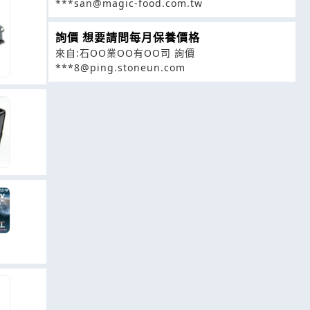
***san@magic-food.com.tw
詢價 想要請問每月保養價格
來自:石OO業OO有OO司 詢價
***8@ping.stoneun.com