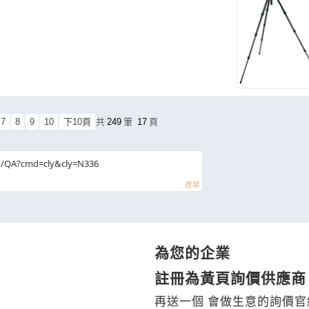
7
8
9
10
下10頁
共
249
筆
17
頁
b/QA?cmd=cly&cly=N336
為您的企業
註冊為黃頁詢價供應商
再送一個 會做生意的詢價官