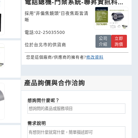
電話總機-門禁系統-聯昇資訊科技
有限公司
採用”非偏焦鏡頭”日夜焦距皆清
晰
電話:02-25035500
公司
立即
介紹
詢價
位於台北市的供貨商
您是這個廠商/供應商的擁有者?
修改資料
產品詢價與合作洽詢
想詢問什麼呢？
需求說明