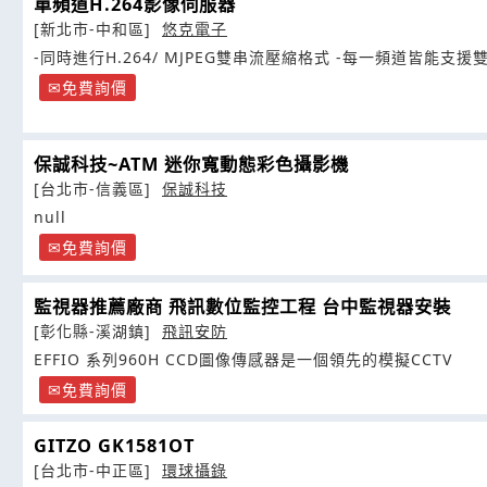
單頻道H.264影像伺服器
[新北市-中和區]
悠克電子
-同時進行H.264/ MJPEG雙串流壓縮格式 -每一
免費詢價
保誠科技~ATM 迷你寬動態彩色攝影機
[台北市-信義區]
保誠科技
null
免費詢價
監視器推薦廠商 飛訊數位監控工程 台中監視器安裝
[彰化縣-溪湖鎮]
飛訊安防
EFFIO 系列960H CCD圖像傳感器是一個領先的模擬CCTV
免費詢價
GITZO GK1581OT
[台北市-中正區]
環球攝錄