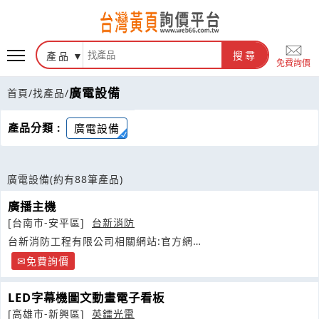
產品
搜尋
免費詢價
廣電設備
首頁
/
找產品
/
產品分類 :
廣電設備
廣電設備
(約有88筆產品)
廣播主機
[台南市-安平區]
台新消防
台新消防工程有限公司相關網站:官方網
站:http://www.taisim.com.tw
免費詢價
LED字幕機圖文動畫電子看板
[高雄市-新興區]
英鐳光電