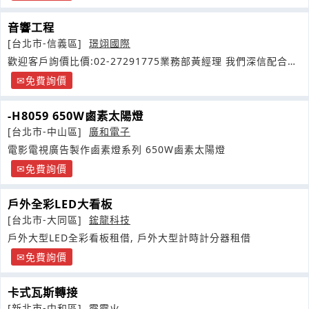
音響工程
[台北市-信義區]
璟翊國際
歡迎客戶詢價比價:02-27291775業務部黃經理 我們深信配合度
高再加多年專業技術經驗
免費詢價
-H8059 650W鹵素太陽燈
[台北市-中山區]
廣和電子
電影電視廣告製作鹵素燈系列 650W鹵素太陽燈
免費詢價
戶外全彩LED大看板
[台北市-大同區]
鋐龍科技
戶外大型LED全彩看板租借, 戶外大型計時計分器租借
免費詢價
卡式瓦斯轉接
[新北市-中和區]
霹靂火