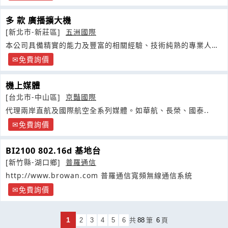
多 款 廣播擴大機
[新北市-新莊區]
五洲國際
本公司具備精實的能力及豐富的相關經驗、技術純熟的專業人
才，皆擁有十數年相關經驗
免費詢價
機上媒體
[台北市-中山區]
京豔國際
代理兩岸直航及國際航空全系列媒體。如華航、長榮、國泰..
免費詢價
BI2100 802.16d 基地台
[新竹縣-湖口鄉]
普羅通信
http://www.browan.com 普羅通信寬頻無線通信系統
免費詢價
1
2
3
4
5
6
共
88
筆
6
頁