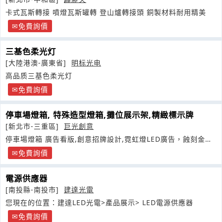
卡式瓦斯轉接 噴燈瓦斯罐轉 登山爐轉接頭 銅製材料耐用精美
免費詢價
三基色柔光灯
[大陸港澳-廣東省]
明标光电
高品质三基色柔光灯
免費詢價
停車場燈箱, 特殊造型燈箱,攤位展示架,精緻標示牌
[新北市-三重區]
巨光創意
停車場燈箱 廣告看版,創意招牌設計,霓虹燈LED廣告，蝕刻金屬
牌大圖輸出
免費詢價
電源供應器
[南投縣-南投市]
建達光電
您現在的位置：建達LED光電>產品展示> LED電源供應器
免費詢價