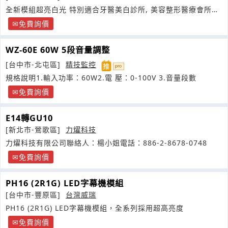
全新模組超亮白光 特別適合牙醫美白診所, 美容整形醫療會所等
等
免費詢價
WZ-60E 60W 5段音量調整
[台中市-北屯區]
精技監控
規格說明1.輸入功率：60W2.電 壓：0-100V 3.音量段數
免費詢價
E14轉GU10
[新北市-鶯歌區]
力燿科技
力燿科技有限公司聯絡人：楊小姐電話：886-2-8678-0748
免費詢價
PH16 (2R1G) LED字幕機模組
[台中市-豐原區]
台灣威瑞
PH16 (2R1G) LED字幕機模組，全系列採用超高亮度
免費詢價