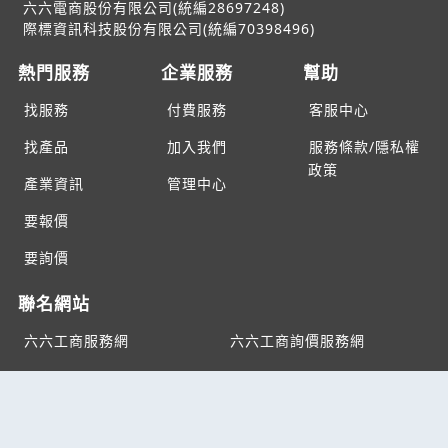
六六電商股份有限公司(統編28697248)
際標資訊科技股份有限公司(統編70398496)
熱門服務
企業服務
幫助
找服務
付費服務
客服中心
找產品
加入我們
服務條款/隱私權
政策
產業資訊
管理中心
要報價
要詢價
聯名網站
六六工商服務網
六六工商詢價服務網
JB產品網
六六黃頁
台灣黃頁｜求報價
B2BKO