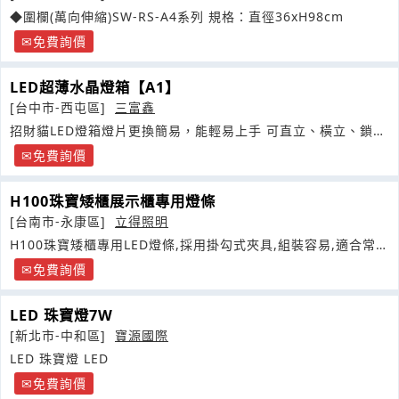
◆圍欄(萬向伸縮)SW-RS-A4系列 規格：直徑36xH98cm
免費詢價
LED超薄水晶燈箱【A1】
[台中市-西屯區]
三富鑫
招財貓LED燈箱燈片更換簡易，能輕易上手 可直立、橫立、鎖
壁、
免費詢價
H100珠寶矮櫃展示櫃專用燈條
[台南市-永康區]
立得照明
H100珠寶矮櫃專用LED燈條,採用掛勾式夾具,組裝容易,適合常參
展的廠商使用
免費詢價
LED 珠寶燈7W
[新北市-中和區]
寶源國際
LED 珠寶燈 LED
免費詢價