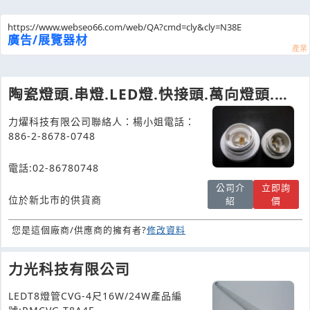
https://www.webseo66.com/web/QA?cmd=cly&cly=N38E
廣告/展覽器材
陶瓷燈頭.串燈.LED燈.快接頭.萬向燈頭.力
燿科技LiYao
力燿科技有限公司聯絡人：楊小姐電話：
886-2-8678-0748
電話:02-86780748
公司介
立即詢
位於新北市的供貨商
紹
價
您是這個廠商/供應商的擁有者?
修改資料
力光科技有限公司
LEDT8燈管CVG-4尺16W/24W產品編