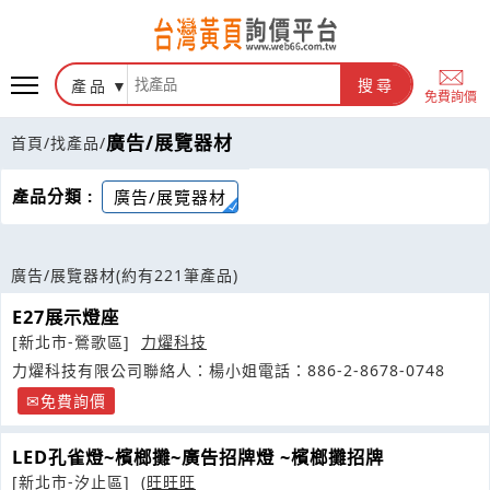
產品
搜尋
免費詢價
廣告/展覽器材
首頁
/
找產品
/
產品分類 :
廣告/展覽器材
廣告/展覽器材
(約有221筆產品)
E27展示燈座
[新北市-鶯歌區]
力燿科技
力燿科技有限公司聯絡人：楊小姐電話：886-2-8678-0748
免費詢價
LED孔雀燈~檳榔攤~廣告招牌燈 ~檳榔攤招牌
[新北市-汐止區]
(旺旺旺