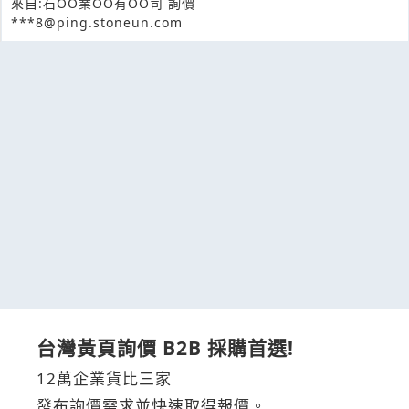
來自:石OO業OO有OO司 詢價
***8@ping.stoneun.com
台灣黃頁詢價 B2B 採購首選!
12萬企業貨比三家
發布詢價需求並快速取得報價。