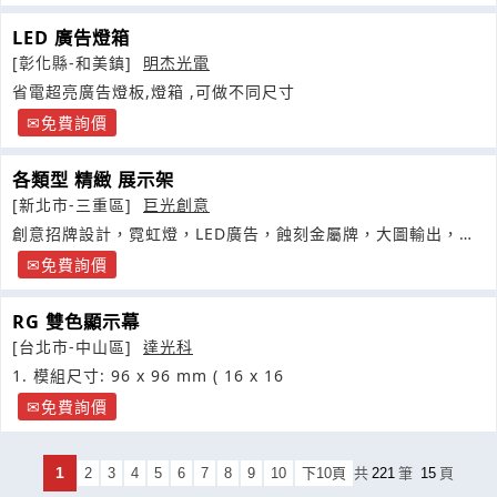
LED 廣告燈箱
[彰化縣-和美鎮]
明杰光電
省電超亮廣告燈板,燈箱 ,可做不同尺寸
免費詢價
各類型 精緻 展示架
[新北市-三重區]
巨光創意
創意招牌設計，霓虹燈，LED廣告，蝕刻金屬牌，大圖輸出，各
類精緻標示牌
免費詢價
RG 雙色顯示幕
[台北市-中山區]
達光科
1. 模組尺寸: 96 x 96 mm ( 16 x 16
免費詢價
1
2
3
4
5
6
7
8
9
10
下10頁
共
221
筆
15
頁