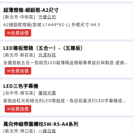
超薄燈箱-細鋁框-A2尺寸
[新北市-中和區]
守優公司
A2細鋁框燈箱(型號:L1A44*62-L) 外框尺寸:44.5
免費詢價
LED連板燈箱（五合一）-（五連板）
[新北市-新莊區]
光漾科技
全國首創五合ㄧ型超亮LED超薄精品燈箱專業設計與製造 感謝肯
德基集團及
免費詢價
LED三色字幕機
[台中市-南屯區]
優視光電
是指由紅光和綠光的LED燈組成，為目前最流行LED字幕機或顯
示幕模組
免費詢價
萬向伸縮帶圍欄柱SW-RS-A4系列
[新北市-林口區]
一峰白板