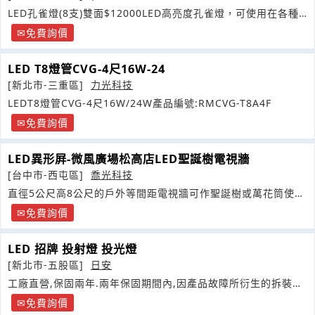
LED孔雀燈(8支)雙面$12000LED高亮度孔雀燈，可使用在各種
活動場合
免費詢價
LED T8燈管CVG-4尺16W-24
[新北市-三重區]
力光科技
LEDT8燈管CVG-4尺16W/24W產品編號:RMCVG-T8A4F
免費詢價
LED異形屛-微風廣場松高店LED聖誕樹電視牆
[台中市-西屯區]
喬光科技
直徑5公尺高8公尺的戶外等間距電視牆可作聖誕樹或萬花筒使
用，也可在圓錐頂部加裝企業標識
免費詢價
LED 招牌 投射燈 投光燈
[新北市-五股區]
日安
工廠直營,保固兩年.兩年保固期間內,因產品故障所衍生的拆裝費
用
免費詢價