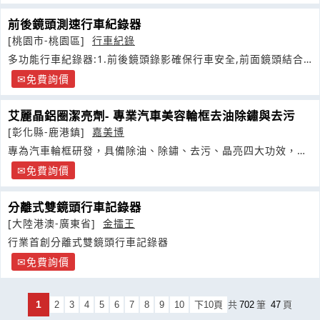
前後鏡頭測速行車紀錄器
[桃園市-桃園區]
行車紀錄
多功能行車紀錄器:1.前後鏡頭錄影確保行車安全,前面鏡頭結合
後視鏡不占空間
免費詢價
艾麗晶鋁圈潔亮劑- 專業汽車美容輪框去油除鏽與去污
[彰化縣-鹿港鎮]
嘉美博
專為汽車輪框研發，具備除油、除鏽、去污、晶亮四大功效，強
效分解煞車粉塵與積垢髒污
免費詢價
分離式雙鏡頭行車記錄器
[大陸港澳-廣東省]
金擂王
行業首創分離式雙鏡頭行車記錄器
免費詢價
1
2
3
4
5
6
7
8
9
10
下10頁
共
702
筆
47
頁