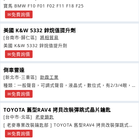
寶馬 BMW F10 F01 F02 F11 F18 F25
免費詢價
美國 K&W 5332 鋅烷值提升劑
[台南市-歸仁區]
將相貿易
美國 K&W 5332 鋅烷值提升劑
免費詢價
倒車雷達
[新北市-三重區]
助霖工業
種類：一般聲音，可調式聲音，液晶式，數位式，有2/3/4眼，
崁入及外貼
免費詢價
TOYOTA 舊型RAV4 拷貝改裝彈跳式晶片鑰匙
[台中市-北區]
老麥鎖匙
[ 老麥專業改裝鑰匙部 ] TOYOTA 舊型RAV4 拷貝改裝彈跳式晶
片鑰匙
免費詢價