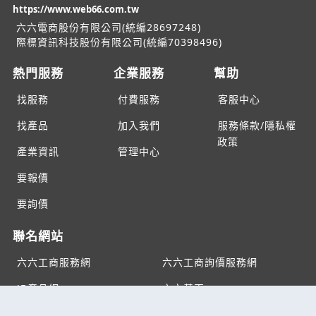
https://www.web66.com.tw
六六電商股份有限公司(統編28697248)
際標資訊科技股份有限公司(統編70398496)
熱門服務
企業服務
幫助
找服務
付費服務
客服中心
找產品
加入我們
服務條款/隱私權
政策
產業資訊
管理中心
要報價
要詢價
聯名網站
六六工商服務網
六六工商詢價服務網
JB產品網
六六黃頁
台灣黃頁｜求報價
B2BKO