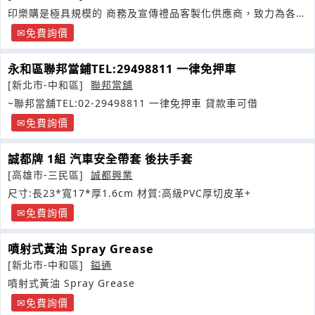
印樂購是極具規模的 商務及宣傳禮品客製化供應商，致力為各大
小機構客戶提供最全面及具創意的商務禮品
免費詢價
永和區聯邦當鋪TEL:29498811 一律免押車
[新北市-中和區]
聯邦當舖
~聯邦當舖TEL:02-29498811 一律免押車 貸款車可借
免費詢價
誠都牌 1組 汽車安全帶套 後扶手套
[高雄市-三民區]
誠都興業
尺寸:長23*寬17*厚1.6cm 材質:高級PVC厚切皮革+
免費詢價
噴射式黃油 Spray Grease
[新北市-中和區]
鎰通
噴射式黃油 Spray Grease
免費詢價