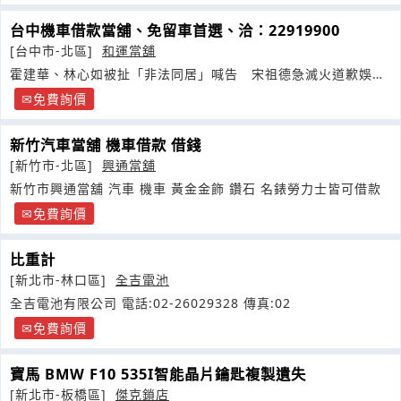
台中機車借款當舖、免留車首選、洽：22919900
[台中市-北區]
和運當舖
霍建華、林心如被扯「非法同居」喊告 宋祖德急滅火道歉娛樂
中心/
免費詢價
新竹汽車當舖 機車借款 借錢
[新竹市-北區]
興通當舖
新竹市興通當舖 汽車 機車 黃金金飾 鑽石 名錶勞力士皆可借款
免費詢價
比重計
[新北市-林口區]
全吉電池
全吉電池有限公司 電話:02-26029328 傳真:02
免費詢價
寶馬 BMW F10 535I智能晶片鑰匙複製遺失
[新北市-板橋區]
傑克鎖店