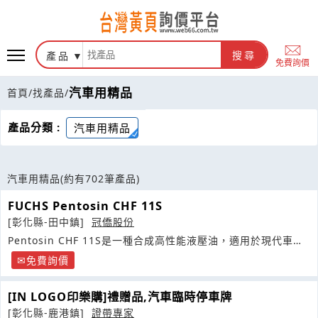
產品
搜尋
免費詢價
汽車用精品
首頁
/
找產品
/
產品分類 :
汽車用精品
汽車用精品
(約有702筆產品)
FUCHS Pentosin CHF 11S
[彰化縣-田中鎮]
冠僑股份
Pentosin CHF 11S是一種合成高性能液壓油，適用於現代車輛
骨架零件的液壓系統
免費詢價
[IN LOGO印樂購]禮贈品,汽車臨時停車牌
[彰化縣-鹿港鎮]
證帶專家