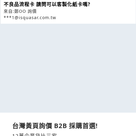
不良品流程卡 請問可以客製化紙卡嗎?
來自:鄭OO 詢價
***1@isquasar.com.tw
台灣黃頁詢價 B2B 採購首選!
12萬企業貨比三家