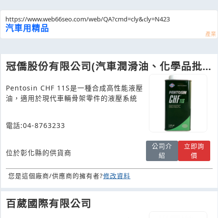
https://www.web66seo.com/web/QA?cmd=cly&cly=N423
汽車用精品
冠僑股份有限公司(汽車潤滑油、化學品批
發)
Pentosin CHF 11S是一種合成高性能液壓
油，適用於現代車輛骨架零件的液壓系統
電話:04-8763233
公司介
立即詢
位於彰化縣的供貨商
紹
價
您是這個廠商/供應商的擁有者?
修改資料
百葳國際有限公司