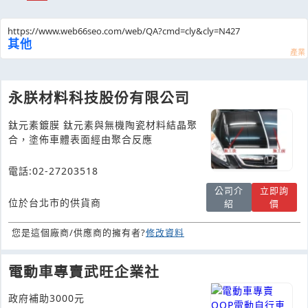
https://www.web66seo.com/web/QA?cmd=cly&cly=N427
其他
永朕材料科技股份有限公司
鈦元素鍍膜 鈦元素與無機陶瓷材料結晶聚
合，塗佈車體表面經由聚合反應
電話:02-27203518
公司介
立即詢
位於台北市的供貨商
紹
價
您是這個廠商/供應商的擁有者?
修改資料
電動車專賣武旺企業社
政府補助3000元