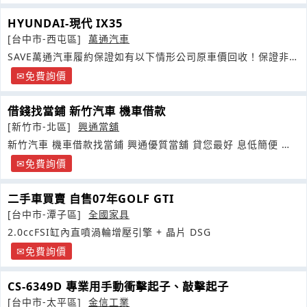
HYUNDAI-現代 IX35
[台中市-西屯區]
萬通汽車
SAVE萬通汽車履約保證如有以下情形公司原車價回收！保證非事
故車
免費詢價
借錢找當鋪 新竹汽車 機車借款
[新竹市-北區]
興通當舖
新竹汽車 機車借款找當鋪 興通優質當舖 貸您最好 息低簡便 當
日撥款
免費詢價
二手車買賣 自售07年GOLF GTI
[台中市-潭子區]
全國家具
2.0ccFSI缸內直噴渦輪增壓引擎 + 晶片 DSG
免費詢價
CS-6349D 專業用手動衝擊起子、敲擊起子
[台中市-太平區]
金信工業