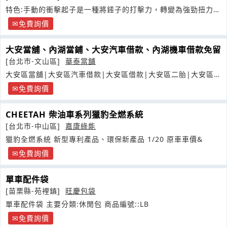
特色:手動的衝擊起子是一種將錘子的打擊力，轉變為強勁扭力的
手工具
免費詢價
大安當舖、內湖當鋪、大安汽車借款、內湖機車借款免留
[台北市-文山區]
華泰當舖
大安區當舖|大安區汽車借款|大安區借款|大安區二胎|大安區借
錢
免費詢價
CHEETAH 柴油車系列獵豹全燃系統
[台北市-中山區]
嘉康綠能
獵豹全燃系統 新型專利產品、環保新產品 1/20 原車車價&
免費詢價
單車配件袋
[苗栗縣-苑裡鎮]
旺慶包袋
單車配件袋 主要分類:休閒包 商品編號::LB
免費詢價