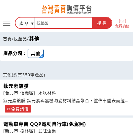
產品
搜尋
免費詢價
其他
首頁
/
找產品
/
產品分類 :
其他
其他
(約有350筆產品)
鈦元素鍍膜
[台北市-信義區]
永朕材料
鈦元素鍍膜 鈦元素與無機陶瓷材料結晶聚合，塗佈車體表面經由
聚合反應
免費詢價
電動車專賣 QQP電動自行車(免駕照)
[新北市-樹林區]
武旺企業