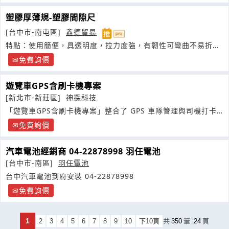
塑膠厚薄規-塑膠間隙尺
[台中市-南屯區]
鑫德貿易
特點：使用簡便，具透明度，拉力度強，有韌性可彎曲不易折
斷，避免測量物件刮傷
免費詢價
遊覽車GPS含刷卡機專案
[新北市-新莊區]
神探科技
「遊覽車GPS含刷卡機專案」整合了 GPS 車隊管理與司機打卡
系統
免費詢價
汽車電池經銷商 04-22878998 羽任電池
[台中市-南區]
羽任電池
台中汽車電池到府安裝 04-22878998
免費詢價
1
2
3
4
5
6
7
8
9
10
下10頁
共
350
筆
24
頁