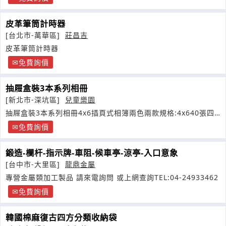
皮革筆筒計時器
[台北市-萬華區]
莊昌吉
皮革筆筒計時器
免費詢價
抽屜盒裝3本系列相冊
[新北市-深坑區]
兒童樂園
抽屜盒裝3本系列相冊4x6插頁式相簿兩色兩款規格:4x640張四
本顏色
免費詢價
鍛造-欄杆-指示牌-車阻-候車亭-涼亭-入口意象
[台中市-大里區]
龍鼎金屬
專營金屬類加工製品 請來電詢問 或上網查詢TEL:04-24933462
免費詢價
韓國棉麻復古四方分類收納袋