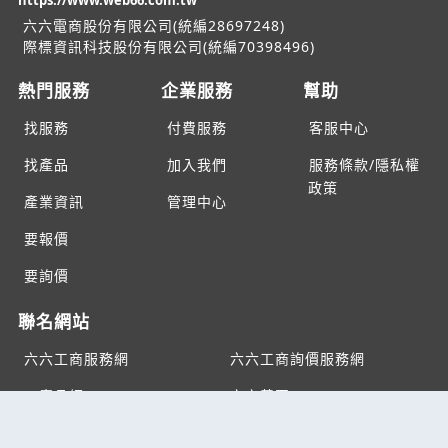
https://www.web66.com.tw
六六電商股份有限公司(統編28697248)
際標資訊科技股份有限公司(統編70398496)
熱門服務
企業服務
幫助
找服務
付費服務
客服中心
找產品
加入我們
服務條款/隱私權
政策
產業資訊
管理中心
要報價
要詢價
聯名網站
六六工商服務網
六六工商詢價服務網
JB產品網
六六黃頁
台灣黃頁｜求報價
B2BKO