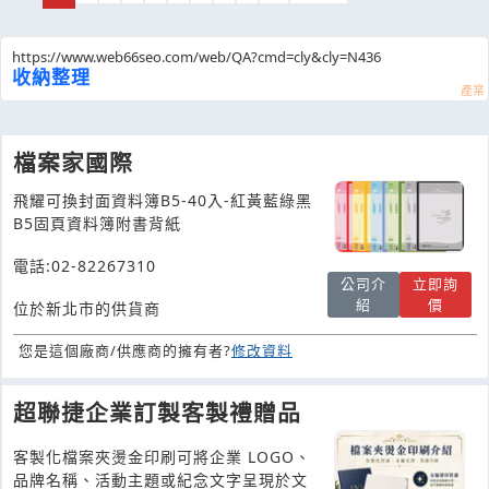
https://www.web66seo.com/web/QA?cmd=cly&cly=N436
收納整理
檔案家國際
飛耀可換封面資料簿B5-40入-紅黃藍綠黑
B5固頁資料簿附書背紙
電話:02-82267310
公司介
立即詢
紹
價
位於新北市的供貨商
您是這個廠商/供應商的擁有者?
修改資料
超聯捷企業訂製客製禮贈品
客製化檔案夾燙金印刷可將企業 LOGO、
品牌名稱、活動主題或紀念文字呈現於文