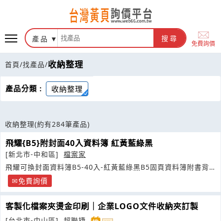
產品
搜尋
免費詢價
收納整理
首頁
/
找產品
/
產品分類 :
收納整理
收納整理
(約有284筆產品)
飛耀{B5}附封面40入資料簿 紅黃藍綠黑
[新北市-中和區]
檔案家
飛耀可換封面資料簿B5-40入-紅黃藍綠黑B5固頁資料簿附書背
紙
免費詢價
客製化檔案夾燙金印刷｜企業LOGO文件收納夾訂製
[台北市-中山區]
超聯捷