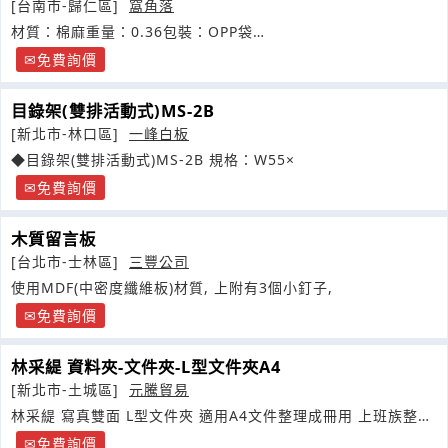
[台南市-歸仁區]
窩角落
材質：棉麻重量：0.36包裝：OPP袋
http://www.pkideas.com.tw
免費詢價
目錄架(雙排活動式)MS-2B
[新北市-林口區]
一峰白板
◆目錄架(雙排活動式)MS-2B 規格：W55×
免費詢價
木質留言板
[台北市-士林區]
三豐公司
使用MDF(中密度纖維板)材質, 上附有3個小釘子,
免費詢價
林采緹 資料夾-文件夾-L型文件夾A4
[新北市-土城區]
元騰貿易
林采緹 寫真雙面 L型文件夾 適用A4文件整理成冊用 上班族整理
簡報或歸納簡易文件用
免費詢價