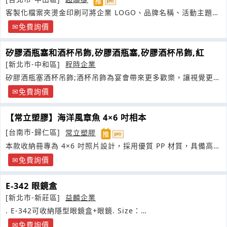
客製化檔案夾燙金印刷可將企業 LOGO、品牌名稱、活動主題或
紀念文字呈現於文件夾封面
免費詢價
矽膠酒瓶塞和酒杯吊飾,矽膠酒瓶塞,矽膠酒杯吊飾,紅
[新北市-中和區]
程時企業
矽膠酒瓶塞酒杯吊飾;酒杯吊飾為宴會帶來更多歡樂，讓視覺更多
享受
免費詢價
【常立塑膠】海洋風章魚 4×6 吋相本
[台南市-歸仁區]
常立塑膠
本款收納冊專為 4×6 吋照片設計，採用優質 PP 材質，具備高透
明度與防潮特性
免費詢價
E-342 眼鏡盒
[新北市-新莊區]
益麟企業
. E-342可收納隱型眼鏡盒+眼鏡. Size：
16X7.5X3.7CM.Material
免費詢價