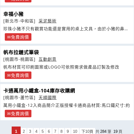
幸福小豬
[新北市-中和區]
采泥藝術
珍珠小豬不只有觀賞功能還是實用的桌上文具，由於小豬的鼻子
與腳具有吸鐵功能
免費詢價
帆布拉鏈式筆袋
[桃園市-桃園區]
互動創意
帆布材質可印刷圖案或LOGO可依照需求做產品訂製及修改
免費詢價
卡通萬用小鐵盒-104庫存收購網
[桃園市-蘆竹區]
天順國際
萬用小鐵盒-12入商品簡介正版授權卡通商品材質:馬口鐵尺寸:約
免費詢價
1
2
3
4
5
6
7
8
9
10
下10頁
共
284
筆
19
頁