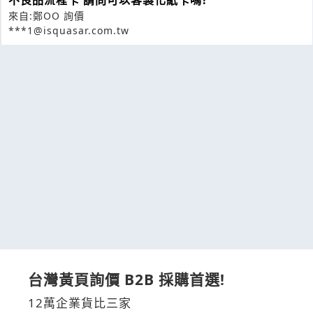
不良品流程卡 請問可以客製化紙卡嗎?
來自:鄭OO 詢價
***1@isquasar.com.tw
台灣黃頁詢價 B2B 採購首選!
12萬企業貨比三家