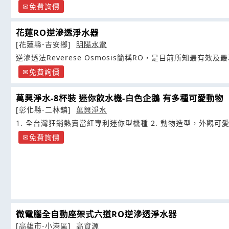
免費詢價
花蓮RO逆滲透淨水器
[花蓮縣-吉安鄉]
明陽水電
逆滲透法Reverese Osmosis簡稱RO，是目前所知最有效
免費詢價
萬興淨水-8杯裝 迷你飲水機-白色企鵝 有多種可愛動物
[彰化縣-二林鎮]
萬興淨水
1. 全台灣狂銷熱賣當紅專利迷你型機種 2. 動物造型，外觀可
免費詢價
微電腦全自動座架式六道RO逆滲透淨水器
[高雄市-小港區]
高資源