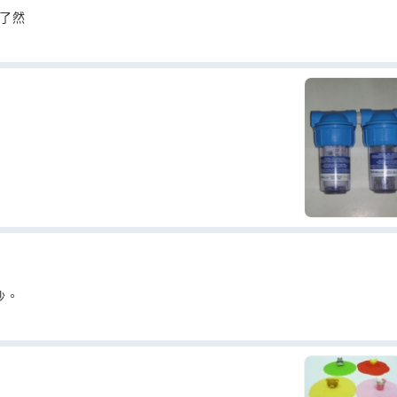
目了然
沙。