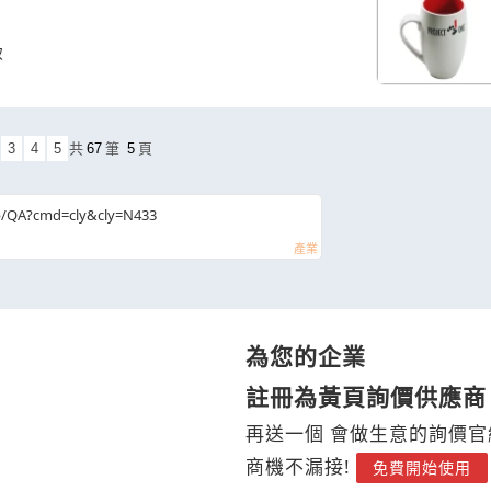
致
3
4
5
共
67
筆
5
頁
b/QA?cmd=cly&cly=N433
為您的企業
註冊為黃頁詢價供應商
再送一個 會做生意的詢價官
商機不漏接!
免費開始使用