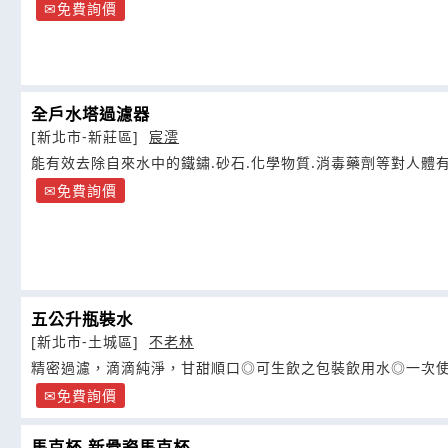
免費詢價
全戶水塔過濾器
[新北市-新莊區]
宸澐
能有效去除自來水中的鐵鏽.砂石.化學物質.消毒藥劑等對人體
免費詢價
五公升瓶裝水
[新北市-土城區]
不老林
精密過濾，滴滴純淨，甘甜順口◎可生飲之包裝飲用水◎一次
免費詢價
馬克杯-新骨瓷馬克杯