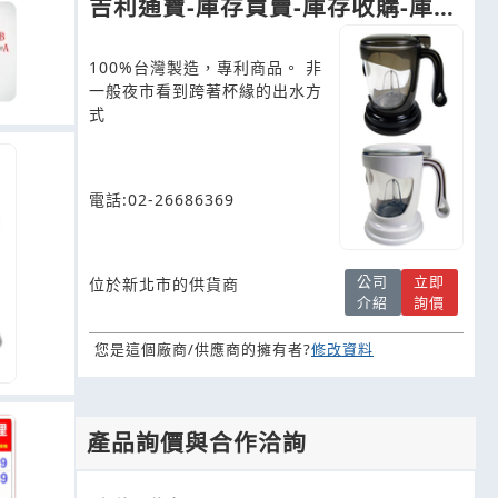
吉利通寶-庫存買賣-庫存收購-庫存
貨出清-生活用品庫存-買賣庫存
100%台灣製造，專利商品。 非
一般夜市看到跨著杯緣的出水方
式
電話:02-26686369
公司
立即
位於新北市的供貨商
介紹
詢價
您是這個廠商/供應商的擁有者?
修改資料
產品詢價與合作洽詢