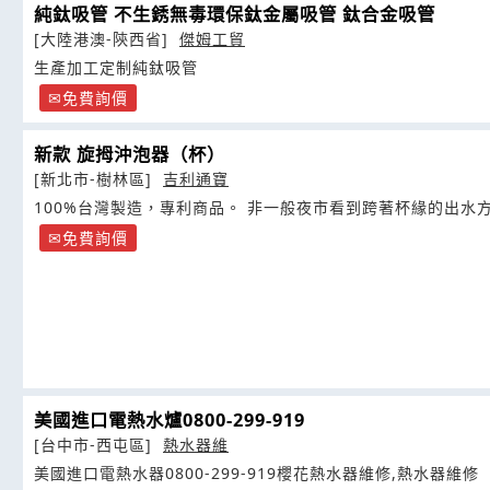
純鈦吸管 不生銹無毒環保鈦金屬吸管 鈦合金吸管
[大陸港澳-陝西省]
傑姆工貿
生產加工定制純鈦吸管
免費詢價
新款 旋拇沖泡器（杯）
[新北市-樹林區]
吉利通寶
100%台灣製造，專利商品。 非一般夜市看到跨著杯緣的出
免費詢價
美國進口電熱水爐0800-299-919
[台中市-西屯區]
熱水器維
美國進口電熱水器0800-299-919櫻花熱水器維修,熱水器維修