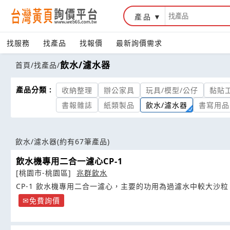
產品
找服務
找產品
找報價
最新詢價需求
飲水/濾水器
首頁
/
找產品
/
產品分類 :
收納整理
辦公家具
玩具/模型/公仔
黏貼
書報雜誌
紙類製品
飲水/濾水器
書寫用品
飲水/濾水器
(約有67筆產品)
飲水機專用二合一濾心CP-1
[桃園市-桃園區]
兆群飲水
CP-1 飲水機專用二合一濾心，主要的功用為過濾水中較大沙粒
免費詢價