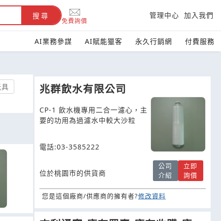
管理中心
加入我們
搜尋
免費詢價
AI業務參謀
AI賦能獵客
永久行銷網
付費服務
玩具
兆群飲水有限公司
CP-1 飲水機專用二合一濾心，主
要的功用為過濾水中較大沙粒
電話:03-3585222
公司
立即
位於桃園市的供貨商
介紹
詢價
您是這個廠商/供應商的擁有者?
修改資料