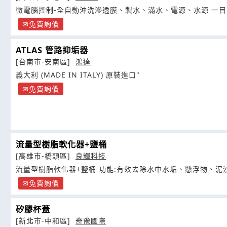
微電腦控制-全自動沖洗滲透膜、製水、滿水、電源、水源 一
免費詢價
ATLAS 管路抑垢器
[台南市-安南區]
鴻達
義大利 (MADE IN ITALY) 原裝進口"
免費詢價
流量型樹脂軟化器+鹽桶
[高雄市-橋頭區]
良輝科技
流量型樹脂軟化器+鹽桶 功能:有效去除水中水垢、懸浮物、泥
免費詢價
矽膠杯蓋
[新北市-中和區]
奇豫國際