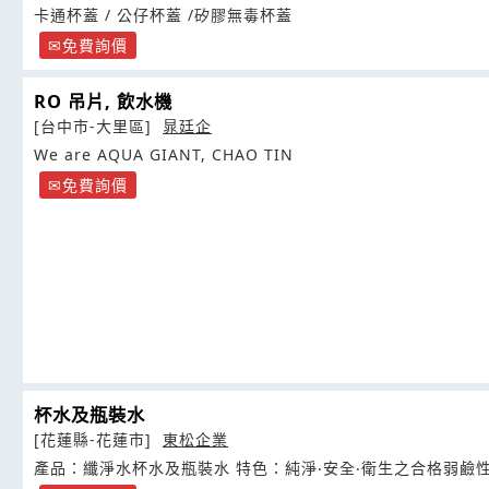
卡通杯蓋 / 公仔杯蓋 /矽膠無毒杯蓋
免費詢價
RO 吊片, 飲水機
[台中市-大里區]
晁廷企
We are AQUA GIANT, CHAO TIN
免費詢價
杯水及瓶裝水
[花蓮縣-花蓮市]
東松企業
產品：纖淨水杯水及瓶裝水 特色：純淨‧安全‧衛生之合格弱鹼