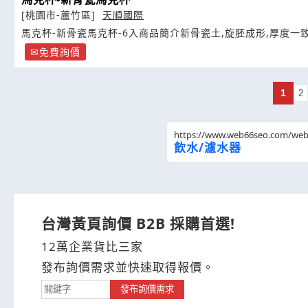
[桃園市-蘆竹區]
天順國際
馬克杯-新骨瓷馬克杯-6入商品簡介新骨瓷土,旋胚成形,厚度一
免費詢價
1
2
https://www.web66seo.com/we
飲水/濾水器
台灣黃頁詢價 B2B 採購首選!
12萬企業貨比三家
發布詢價需求並快速取得報價。
發布詢價需求