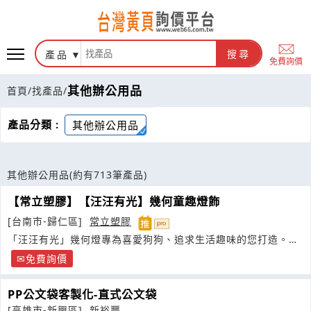
產品
搜尋
免費詢價
其他辦公用品
首頁
/
找產品
/
產品分類 :
其他辦公用品
其他辦公用品
(約有713筆產品)
【常立塑膠】【汪汪有光】幾何童趣燈飾
[台南市-歸仁區]
常立塑膠
「汪汪有光」幾何燈專為喜愛狗狗、追求生活趣味的您打造。我
們用幾何美學捕捉毛孩可愛的靈魂線條
免費詢價
PP公文袋客製化-直式公文袋
[高雄市-新興區]
新裕豐