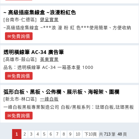
~ 高級插座集線盒 ~浪漫粉紅色
[台南市-仁德區]
健呈實業
~高級插座集線盒 ~***浪 漫 粉 紅 色***使用簡單、方便收納
免費詢價
透明橫線筆 AC-34 廣告筆
[高雄市-鼓山區]
美東實業
品名：透明橫線筆 AC-34 一箱基本量 1000
免費詢價
弧形白板、黑板、公佈欄、展示板、海報架、圍欄
[新北市-林口區]
一峰白板
一峰白板黑板專業製造公司 白板/黑板系列：琺瑯白板,琺瑯黑板
免費詢價
1
2
3
4
5
6
7
8
9
10
下10頁
共
713
筆
48
頁