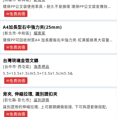
環保PP公文袋使用率高，耐久不易損壞 環保PP公文袋宣傳效果
持久
免費詢價
A4加長型右中強力夾(25mm)
[新北市-中和區]
檔案家
環保PP可回收材質A4 加長壓板右中強力夾-紅黃藍綠黑大容量後
板夾
免費詢價
台灣琉璃金箔文鎮
[台中市-西屯區]
海彥禮品
5.5×13.5x1.5cm5.5×13.5x1.5cm5.5&
免費詢價
背夾, 伸縮拉環, 識別證扣夾
[彰化縣-彰化市]
識別證帶
識別證用的伸縮拉環, 上可跟頸繩做銜接, 下可與證套做搭配,
免費詢價