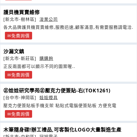
護貝機買賣維修
[新北市-樹林區]
浚業公司
各大品牌護貝機買賣維修,服務迅速,顧客滿意,有需要服務請電洽.
免費詢價
沙漏文鎮
[新北市-新莊區]
購購夠
正反兩面都可以顯示不同的圖案喔..
免費詢價
㊣娃娃研究學苑㊣壓克力便簽貼-右(TOK1261)
[台中市-神岡區]
娃娃煙具
壓克力便簽貼板手機支架 粘貼式電腦便簽貼板 方便充電
免費詢價
木筆隨身碟!辦工禮品,可客製化LOGO大量製造生產
[新北市-中和區]
冠旭電子