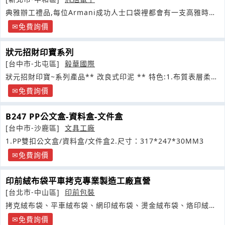
典雅辦工禮品,每位Armani成功人士口袋裡都會有一支高雅時尚
體現您地位及品味的筆
免費詢價
狀元招財印寶系列
[台中市-北屯區]
毅華國際
狀元招財印寶~系列產品** 改良式印泥 ** 特色:1.布質表層柔軟
彈性佳
免費詢價
B247 PP公文盒-資料盒-文件盒
[台中市-沙鹿區]
文具工廠
1.PP雙扣公文盒/資料盒/文件盒2.尺寸：317*247*30MM3
免費詢價
印前絨布袋平車拷克專業製造工廠直營
[台北市-中山區]
印前包裝
拷克絨布袋、平車絨布袋、網印絨布袋、燙金絨布袋、烙印絨布
袋、電鍍珠絨布袋
免費詢價