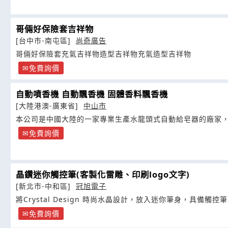
哥倆好保險套吉祥物
[台中市-南屯區]
尚奇廣告
哥倆好保險套充氣吉祥物造型吉祥物充氣造型吉祥物
免費詢價
自動噴香機 自動飄香機 固體香料飄香機
[大陸港澳-廣東省]
中山市
本公司是中國大陸的一家專業生產水龍頭式自動給皂器的廠家
免費詢價
晶鑽迷你觸控筆(客製化雷雕、印刷logo文字)
[新北市-中和區]
冠旭電子
將Crystal Design 時尚水晶設計，放入迷你筆身，具備觸
免費詢價