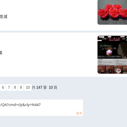
熄滅
燭
6
7
8
9
10
共
147
筆
10
頁
b/QA?cmd=cly&cly=N447