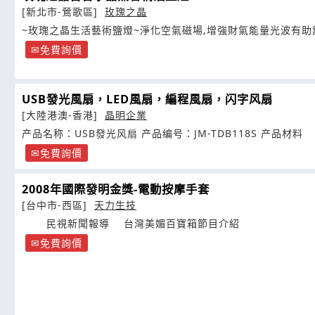
[新北市-鶯歌區]
玫瑰之晶
~玫瑰之晶生活藝術鹽燈~淨化空氣磁場,增強財氣能量光波有
免費詢價
USB發光風扇，LED風扇，編程風扇，闪字风扇
[大陸港澳-香港]
晶明企業
产品名称：USB發光风扇 产品编号：JM-TDB118S 产品材料
免費詢價
2008年國際發明金獎-電動按摩手套
[台中市-西區]
天力生技
民視新聞報導 台灣美媚百寶箱節目介紹
免費詢價