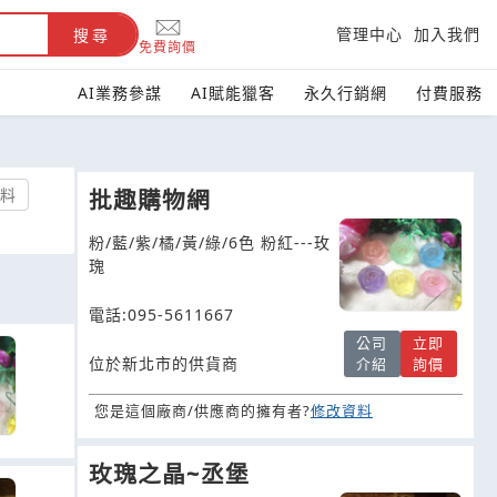
管理中心
加入我們
搜尋
免費詢價
AI業務參謀
AI賦能獵客
永久行銷網
付費服務
料
批趣購物網
粉/藍/紫/橘/黃/綠/6色 粉紅---玫
瑰
電話:095-5611667
公司
立即
位於新北市的供貨商
介紹
詢價
您是這個廠商/供應商的擁有者?
修改資料
玫瑰之晶~丞堡