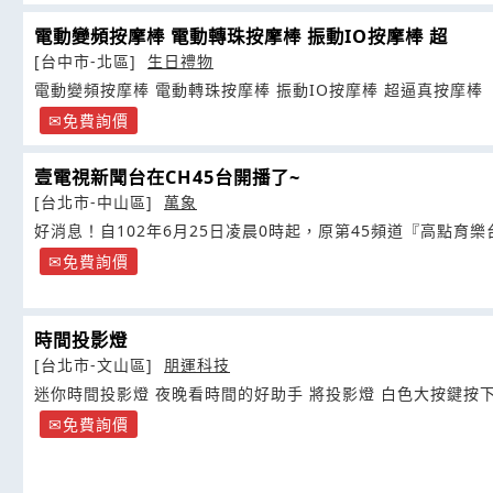
電動變頻按摩棒 電動轉珠按摩棒 振動IO按摩棒 超
[台中市-北區]
生日禮物
電動變頻按摩棒 電動轉珠按摩棒 振動IO按摩棒 超逼真按摩棒
免費詢價
壹電視新聞台在CH45台開播了~
[台北市-中山區]
萬象
好消息！自102年6月25日凌晨0時起，原第45頻道『高點育樂
免費詢價
時間投影燈
[台北市-文山區]
朋運科技
迷你時間投影燈 夜晚看時間的好助手 將投影燈 白色大按鍵按
免費詢價