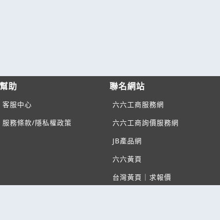
幫助
聯名網站
客服中心
六六工商服務網
服務條款/隱私權政策
六六工商詢價服務網
JB產品網
六六黃頁
台灣黃頁｜求報價
B2BKO
BNI夥伴引薦網