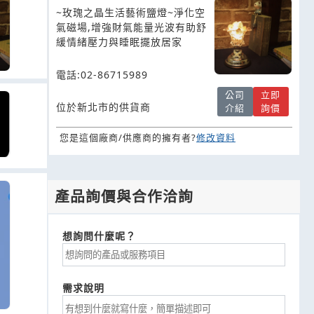
~玫瑰之晶生活藝術鹽燈~淨化空
氣磁場,增強財氣能量光波有助舒
緩情緒壓力與睡眠擺放居家
電話:02-86715989
公司
立即
位於新北市的供貨商
介紹
詢價
您是這個廠商/供應商的擁有者?
修改資料
產品詢價與合作洽詢
想詢問什麼呢？
需求說明