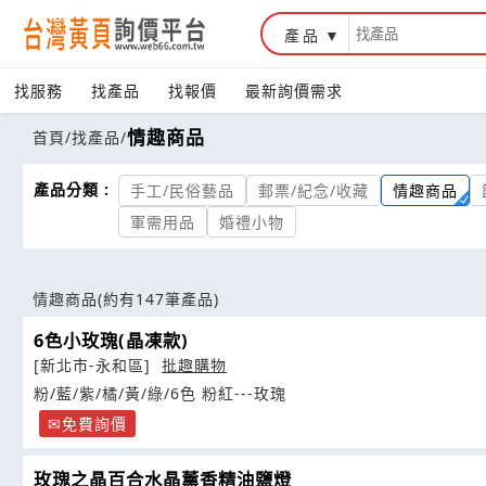
產品
找服務
找產品
找報價
最新詢價需求
情趣商品
首頁
/
找產品
/
產品分類 :
手工/民俗藝品
郵票/紀念/收藏
情趣商品
軍需用品
婚禮小物
情趣商品
(約有147筆產品)
6色小玫瑰(晶凍款)
[新北市-永和區]
批趣購物
粉/藍/紫/橘/黃/綠/6色 粉紅---玫瑰
免費詢價
玫瑰之晶百合水晶薰香精油鹽燈