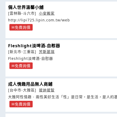
倆人世界溫馨小舖
[雲林縣-斗六市]
小安搬家
http://lipi725.lipin.com.tw/web
免費詢價
Fleshlight淡啤酒-自慰器
[新北市-三重區]
芳斯葛瑞
Fleshlight淡啤酒-自慰器
免費詢價
成人情趣用品無人商鋪
[台中市-大雅區]
彼迪彼智
大雅阿性情趣 - 兩性美好生活「性」是日常，是生活，是人的
免費詢價