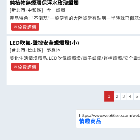
純植物無煙環保浮水玫瑰蠟燭
[新北市-中和區]
今一蠟燭
產品特色: "不倒蕊"一般便宜的大陸貨常有點到一半時就已倒蕊
免費詢價
LED吹氣-聲控安全蠟燭燈(小)
[台北市-松山區]
夢想地
美化生活情境精品,LED吹氣蠟燭燈/電子蠟燭/聲控蠟燭/安全蠟
免費詢價
1
2
3
4
5
https://www.web66seo.com/we
情趣商品