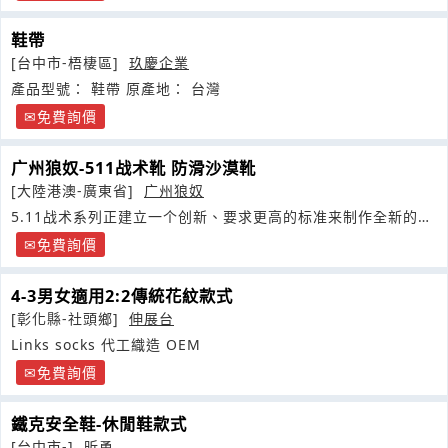
鞋帶
[台中市-梧棲區]
玖慶企業
產品型號： 鞋帶 原產地： 台灣
免費詢價
广州狼奴-511战术靴 防滑沙漠靴
[大陸港澳-廣東省]
广州狼奴
5.11战术系列正建立一个创新、要求更高的标准来制作全新的战
斗靴
免費詢價
4-3男女適用2:2傳統花紋款式
[彰化縣-社頭鄉]
伸展台
Links socks 代工織造 OEM
免費詢價
鐵克安全鞋-休閒鞋款式
[台中市-]
昕勇