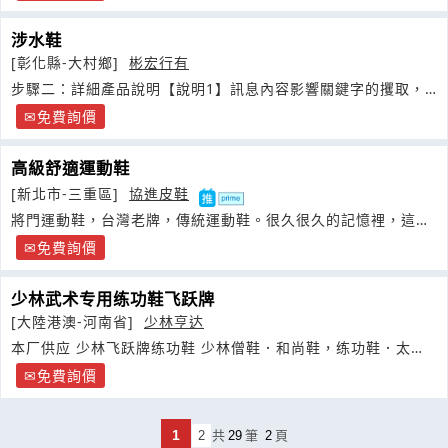
涉水鞋
[彰化縣-大村鄉]
彬宏行有
步驟二：詳細產品說明【說明1】訊息內容影響關鍵字的攫取，
請確保內容正確性
免費詢價
高級舒適運動鞋
[新北市-三重區]
協進皮鞋
將門運動鞋，台灣老牌，傳統運動鞋。很久很久的記憶裡，這個
品牌相信很多很多人都再學生時期穿過
免費詢價
少林武术专用练功鞋飞跃牌
[大陸港澳-河南省]
少林亨达
本厂供应 少林飞跃牌练功鞋 少林僧鞋．和尚鞋，练功鞋．太极
鞋，
免費詢價
1
2
共
29
筆
2
頁