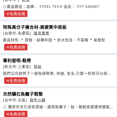
◎產品敘述：品牌： STEEL TECH 品名： SYT-SA0007
免費詢價
特殊高分子複合材-高硬質中底板
[台南市-永康區]
匯良實業
產品特性: * 質輕、結構牢固 * 防水性佳、不裂解 * 易塑型
免費詢價
專利發明-鞋帶
[新北市-三重區]
易結
我們公司發明了一個免綁鞋帶, 快速, 安全,只要一秒即可以綁或
鬆開鞋帶
免費詢價
天然礦石負離子鞋墊
[台中市-北區]
綠色小舖
◎ 獨家奈米化技術突破，運用負離子、鈦、鍺創造健康保健能量
產品
免費詢價