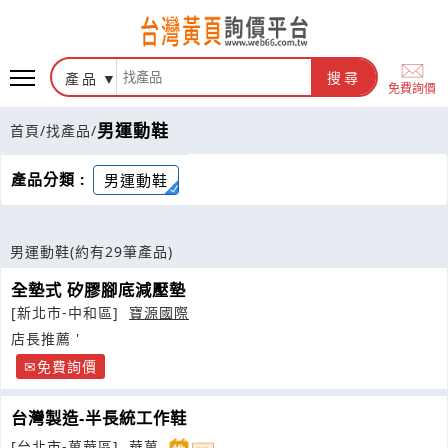
產品
搜尋
免費詢價
男運動鞋
首頁
/
找產品
/
產品分類 :
男運動鞋
男運動鞋
(約有29筆產品)
全墊式 矽膠腳底減壓墊
[新北市-中和區]
寶源國際
店長推薦 '
免費詢價
台灣製造-半長統工作鞋
[台北市-萬華區]
華萬