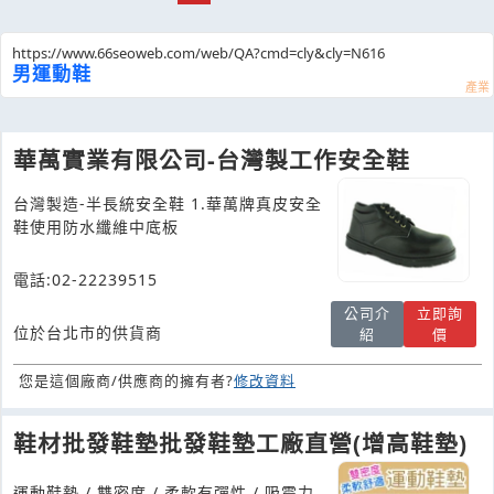
https://www.66seoweb.com/web/QA?cmd=cly&cly=N616
男運動鞋
華萬實業有限公司-台灣製工作安全鞋
台灣製造-半長統安全鞋 1.華萬牌真皮安全
鞋使用防水纖維中底板
電話:02-22239515
公司介
立即詢
位於台北市的供貨商
紹
價
您是這個廠商/供應商的擁有者?
修改資料
鞋材批發鞋墊批發鞋墊工廠直營(增高鞋墊)
運動鞋墊 / 雙密度 / 柔軟有彈性 / 吸震力