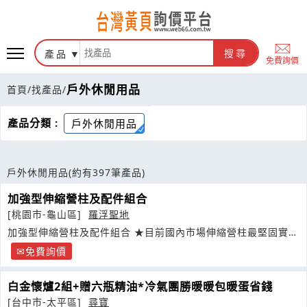
產品
搜尋
免費詢價
戶外休閒用品
首頁
/
找產品
/
產品分類 :
戶外休閒用品
戶外休閒用品
(約有397筆產品)
加強型伸縮營柱及配件組合
[桃園市-龜山區]
羅浮聖地
加強型伸縮營柱及配件組合 ★目前國內市場伸縮營柱最堅固實用
的一款
免費詢價
白金懷爐2組+贈六瓶精油*冷氣團勝暖暖包暖蛋省錢
[台中市-太平區]
尋寶