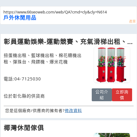
https://www.66seoweb.com/web/QA?cmd=cly&cly=N614
戶外休閒用品
彰員運動娛樂-運動競賽、充氣滑梯出租、
闖關家庭日、辦活動、展場道具
扭蛋機出租、籃球機出租、棉花糖機出
租、彈珠台、飛鏢機、爆米花機
電話:04-7125030
公司介
立即詢
位於彰化縣的供貨商
紹
價
您是這個廠商/供應商的擁有者?
修改資料
椰灣休閒傢俱