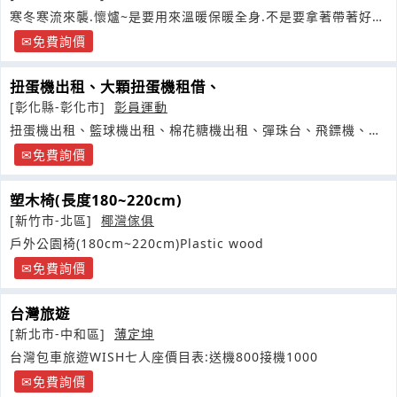
寒冬寒流來襲.懷爐~是要用來溫暖保暖全身.不是要拿著帶著好看
的裝飾品
免費詢價
扭蛋機出租、大顆扭蛋機租借、
[彰化縣-彰化市]
彰員運動
扭蛋機出租、籃球機出租、棉花糖機出租、彈珠台、飛鏢機、爆
米花機
免費詢價
塑木椅(長度180~220cm)
[新竹市-北區]
椰灣傢俱
戶外公園椅(180cm~220cm)Plastic wood
免費詢價
台灣旅遊
[新北市-中和區]
薄定坤
台灣包車旅遊WISH七人座價目表:送機800接機1000
免費詢價