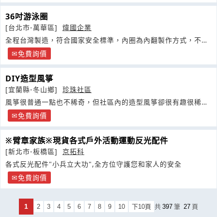
36吋游泳圈
[台北市-萬華區]
煒國企業
全程台灣製造，符合國家安全標準，內圈為內翻製作方式，不傷
皮膚，
免費詢價
DIY造型風箏
[宜蘭縣-冬山鄉]
珍珠社區
風箏很普通一點也不稀奇，但社區內的造型風箏卻很有趣很稀
有，依客人喜好選擇社區提供描繪圖案或者自己想畫不管是人或
免費詢價
動物臉譜
※臂章家族※現貨各式戶外活動運動反光配件
[新北市-板橋區]
京拓科
各式反光配件"小兵立大功",全方位守護您和家人的安全
免費詢價
1
2
3
4
5
6
7
8
9
10
下10頁
共
397
筆
27
頁