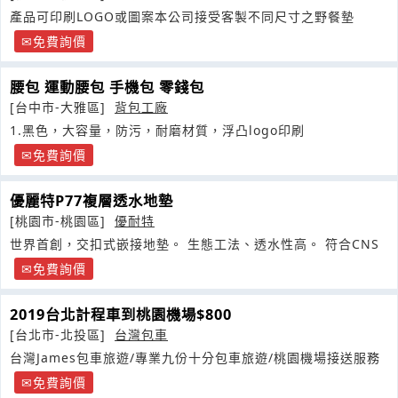
產品可印刷LOGO或圖案本公司接受客製不同尺寸之野餐墊
免費詢價
腰包 運動腰包 手機包 零錢包
[台中市-大雅區]
背包工廠
1.黑色，大容量，防污，耐磨材質，浮凸logo印刷
免費詢價
優麗特P77複層透水地墊
[桃園市-桃園區]
優耐特
世界首創，交扣式嵌接地墊。 生態工法、透水性高。 符合CNS
免費詢價
2019台北計程車到桃園機場$800
[台北市-北投區]
台灣包車
台灣James包車旅遊/專業九份十分包車旅遊/桃園機場接送服務
免費詢價