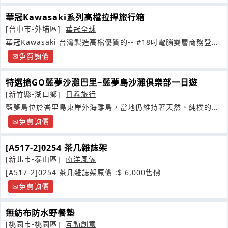
華冠Kawasaki系列高檔拉捍旅行箱
[台中市-外埔區]
華冠全球
華冠Kawasaki 台灣製造高檔優質的-- #18吋電腦雙層商務登機
拉桿箱
免費詢價
特選搶GO藍夢沙灘巴里~藍夢島沙灘俱樂部一日遊
[新竹縣-湖口鄉]
日鑫旅行
藍夢島位於峇里島東岸外海離島，當地仍維持著天然、純樸的自
然景觀
免費詢價
[A517-2]0254 茶几雜誌架
[新北市-泰山區]
南洋風傢
[A517-2]0254 茶几雜誌架原價 :$ 6,000售價
免費詢價
無紡布防水野餐墊
[桃園市-桃園區]
互動創意