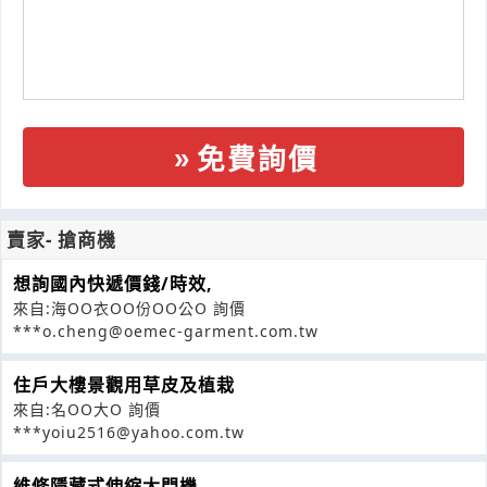
免費詢價
賣家- 搶商機
想詢國內快遞價錢/時效,
來自:海OO衣OO份OO公O 詢價
***o.cheng@oemec-garment.com.tw
住戶大樓景觀用草皮及植栽
來自:名OO大O 詢價
***yoiu2516@yahoo.com.tw
維修隱藏式伸縮大門機