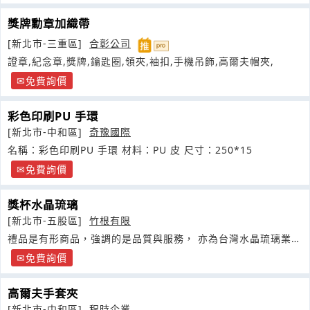
獎牌勳章加織帶
[新北市-三重區]
合彰公司
證章,紀念章,獎牌,鑰匙圈,領夾,袖扣,手機吊飾,高爾夫帽夾,
免費詢價
彩色印刷PU 手環
[新北市-中和區]
奇豫國際
名稱：彩色印刷PU 手環 材料：PU 皮 尺寸：250*15
免費詢價
獎杯水晶琉璃
[新北市-五股區]
竹根有限
禮品是有形商品，強調的是品質與服務， 亦為台灣水晶琉璃業中
平價第一品牌
免費詢價
高爾夫手套夾
[新北市-中和區]
程時企業