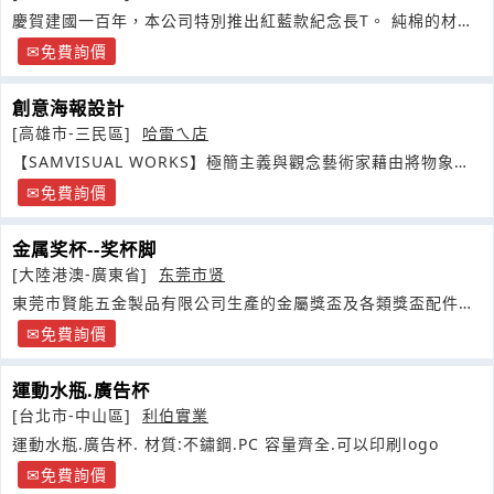
慶賀建國一百年，本公司特別推出紅藍款紀念長T。 純棉的材
質，
免費詢價
創意海報設計
[高雄市-三民區]
哈雷ㄟ店
【SAMVISUAL WORKS】極簡主義與觀念藝術家藉由將物象化
約簡至現象學狀態
免費詢價
金属奖杯--奖杯脚
[大陸港澳-廣東省]
东莞市贤
東莞市賢能五金製品有限公司生產的金屬獎盃及各類獎盃配件。
款式新穎
免費詢價
運動水瓶.廣告杯
[台北市-中山區]
利伯實業
運動水瓶.廣告杯. 材質:不鏽鋼.PC 容量齊全.可以印刷logo
免費詢價