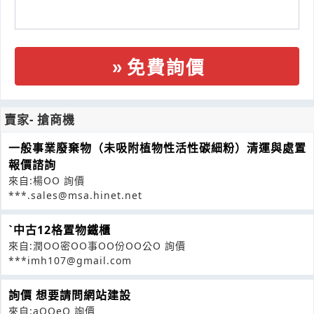
免費詢價
賣家- 搶商機
一般事業廢棄物（未吸附植物性活性碳細粉）清運與處置
報價諮詢
來自:楊OO 詢價
***.sales@msa.hinet.net
ˋ中古12格置物鐵櫃
來自:潤OO密OO事OO份OO公O 詢價
***imh107@gmail.com
詢價 想要請問網站建設
來自:aOOeO 詢價