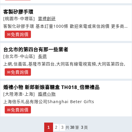
客製矽膠手環
[桃園市-中壢區]
寶禮創研
客製化矽膠手環 基本訂量1000條 歡迎來電或來信詢價 更多商品
請洽寶禮官網
免費詢價
台北市的第四台有那一些業者
[台北市-中山區]
長德
上網,信義區,基隆市第四台,大同區有線電視寬頻,大同區第四台,
免費詢價
婚禮小物 新郎新娘喜糖盒 TH018_倍樂禮品
[大陸港澳-上海]
婚禮小物
上海倍乐礼品有限公司Shanghai Beter Gifts
免費詢價
1
2
3
共
38
筆
3
頁