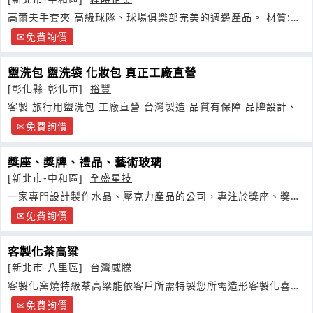
高爾夫手套夾 高級球隊、球場俱樂部完美的週邊產品。 材質:鋅
合金
免費詢價
盥洗包 盥洗袋 化妝包 真正工廠直營
[彰化縣-彰化市]
裕豐
客製 旅行用盥洗包 工廠直營 台灣製造 品質有保障 品牌設計、
免費詢價
獎座、獎牌、禮品、藝術玻璃
[新北市-中和區]
全盛星技
一家專門設計製作水晶、壓克力產品的公司，專注於獎座、獎牌
以及禮贈品的製作
免費詢價
客製化茶高粱
[新北市-八里區]
台灣威騰
客製化窯燒特級茶高粱能依客戶所需特製您所需造形客製化喜宴
專用特級茶高粱能依客戶所需特製您所需圖片及文字造形
免費詢價