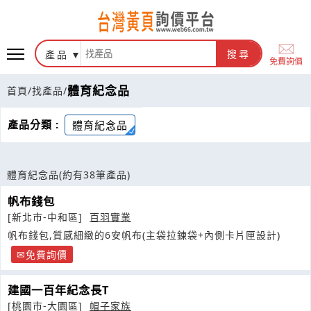
產品
搜尋
免費詢價
體育紀念品
首頁
/
找產品
/
產品分類 :
體育紀念品
體育紀念品
(約有38筆產品)
帆布錢包
[新北市-中和區]
百羽實業
帆布錢包,質感細緻的6安帆布(主袋拉鍊袋+內側卡片匣設計)
免費詢價
建國一百年紀念長T
[桃園市-大園區]
帽子家族