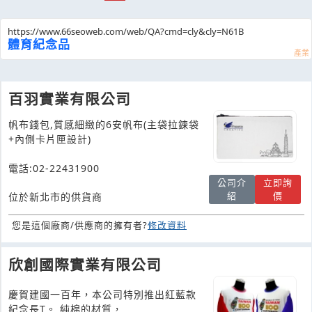
https://www.66seoweb.com/web/QA?cmd=cly&cly=N61B
體育紀念品
百羽實業有限公司
帆布錢包,質感細緻的6安帆布(主袋拉鍊袋
+內側卡片匣設計)
電話:02-22431900
公司介
立即詢
紹
價
位於新北市的供貨商
您是這個廠商/供應商的擁有者?
修改資料
欣創國際實業有限公司
慶賀建國一百年，本公司特別推出紅藍款
紀念長T。 純棉的材質，