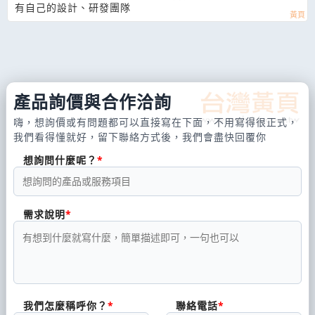
有自己的設計、研發團隊
產品詢價與合作洽詢
嗨，想詢價或有問題都可以直接寫在下面，不用寫得很正式，
我們看得懂就好，留下聯絡方式後，我們會盡快回覆你
想詢問什麼呢？
需求說明
我們怎麼稱呼你？
聯絡電話