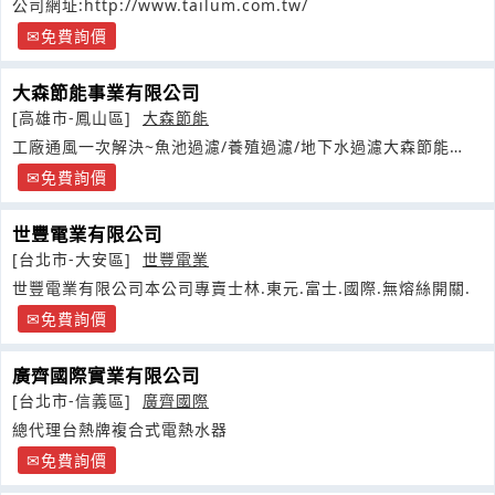
公司網址:http://www.tailum.com.tw/
免費詢價
大森節能事業有限公司
[高雄市-鳳山區]
大森節能
工廠通風一次解決~魚池過濾/養殖過濾/地下水過濾大森節能
0800
免費詢價
世豐電業有限公司
[台北市-大安區]
世豐電業
世豐電業有限公司本公司專賣士林.東元.富士.國際.無熔絲開關.
免費詢價
廣齊國際實業有限公司
[台北市-信義區]
廣齊國際
總代理台熱牌複合式電熱水器
免費詢價