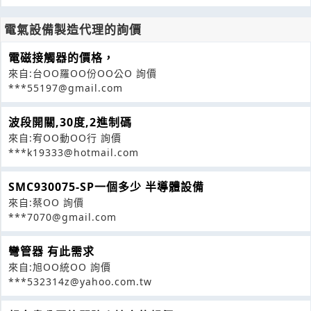
電氣設備製造代理的詢價
電磁接觸器的價格，
來自:台OO羅OO份OO公O 詢價
***55197@gmail.com
波段開關,30度,2進制碼
來自:宥OO動OO行 詢價
***k19333@hotmail.com
SMC930075-SP一個多少 半導體設備
來自:蔡OO 詢價
***7070@gmail.com
彎管器 有此需求
來自:旭OO統OO 詢價
***532314z@yahoo.com.tw