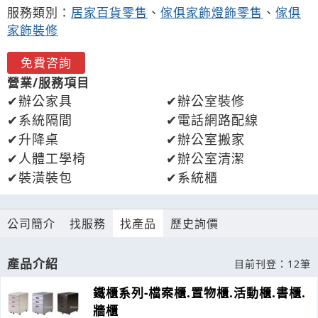
服務類別：
居家百貨零售
、
傢俱家飾燈飾零售
、
傢俱
家飾裝修
免費咨詢
營業/服務項目
辦公家具
辦公室裝修
系統隔間
電話網路配線
升降桌
辦公室搬家
人體工學椅
辦公室清潔
裝潢裝包
系統櫃
公司簡介
找服務
找產品
歷史詢價
產品介紹
目前刊登：12筆
鐵櫃系列-檔案櫃.置物櫃.活動櫃.書櫃.
牆櫃