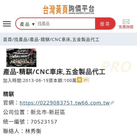
台灣黃頁詢價平台
產品
搜尋
免費詢價
首頁
/
找產品
/
產品-精騏/CNC車床,五金製品代工
產品-精騏/CNC車床,五金製品代工
加入時間:2013-06-19
資本額:100萬
精騏
官網：
https://0229083751.tw66.com.tw
公司位置：新北市-新莊區
統一編號：70523157
聯絡人：林秀衡