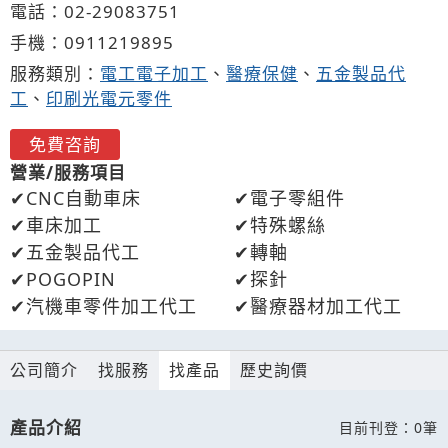
電話：
02-2
9
0
8
3751
手機：
0911
2
1
9
895
服務類別：
電工電子加工
、
醫療保健
、
五金製品代
工
、
印刷光電元零件
免費咨詢
營業/服務項目
CNC自動車床
電子零組件
車床加工
特殊螺絲
五金製品代工
轉軸
POGOPIN
探針
汽機車零件加工代工
醫療器材加工代工
公司簡介
找服務
找產品
歷史詢價
產品介紹
目前刊登：0筆