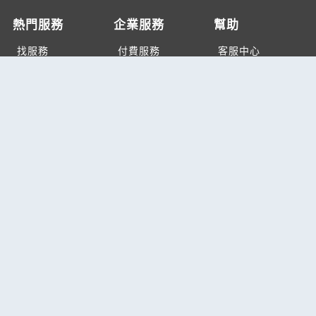
熱門服務
企業服務
幫助
找服務
付費服務
客服中心
找產品
加入我們
服務條款/隱私權
政策
產業資訊
管理中心
要報價
要詢價
聯名網站
六六工商服務網
六六工商詢價服務網
JB產品網
六六黃頁
台灣黃頁｜求報價
B2BKO
BNI夥伴引薦網